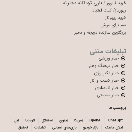
بازی کودکانه دخترانه
خرید فالوور
/
رپورتاژ
/
کیت اعتیاد
خرید رپورتاژ
سم برای موش
بزرگترین سازنده دریچه و دمپر
تبلیغات متنی
اخبار ورزشی
اخبار فرهنگ وهنر
اخبار تکنولوژی
اخبار کسب و کار
اخبار اقتصادی
اخبار سلامتی
برچسب‌ها
ChatGpt
OpenAI
آمریکا
آیفون
استقلال
انویدیا
اپل
ایلان ماسک
بازار خودرو
بازی‌های آسیایی
تبلیغات
تحقیق