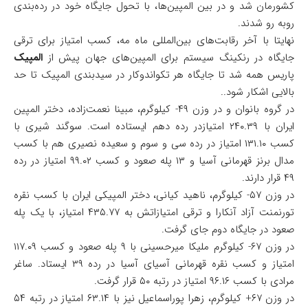
کشورمان شد و در بین المپین‌ها، با تحول جایگاه خود در رده‌بندی
روبه رو شدند.
نهایتا با آخر رقابت‌های بین‌المللی ماه مه، کسب امتیاز برای ترقی
جایگاه در رنکینگ سیستم برای المپین‌های جهان پیش از
المپیک
پاریس همه شد تا جایگاه هر تکواندوکار در سیدبندی المپیک تا حد
بالایی اشکار شود..
در گروه بانوان و در وزن ۴۹- کیلوگرم، مبینا نعمت‌زاده، دختر المپین
ایران با ۲۴۰.۳۹ امتیازدر رده دهم ایستاده است. سوگند شیری با
کسب ۱۳۱.۱۰ امتیاز در رده سی و سوم و سعیده نصیری هم با کسب
مدال برنز قهرمانی آسیا و ۱۳ پله صعود و کسب ۹۹.۰۲ امتیاز در رده
۴۹ قرار دارند.
در وزن ۵۷- کیلوگرم، ناهید کیانی، دختر المپیکی ایران با کسب نقره
تورنمنت آزاد آنکارا و ترقی امتیازاتش به ۴۳۵.۷۷ امتیاز، با یک پله
صعود در جایگاه دوم جای گرفت.
در وزن ۶۷- کیلوگرم ملیکا میرحسینی با ۹ پله صعود و کسب ۱۱۷.۰۹
امتیاز و کسب نقره قهرمانی آسیای آسیا در رده ۳۹ ایستاد. ساغر
مرادی با کسب ۹۶.۱۶ امتیاز در رتبه ۵۰ قرار گرفت.
در وزن ۶۷+ کیلوگرم، زهرا پوراسماعیل نیز با ۶۳.۱۴ امتیاز در رتبه ۵۴