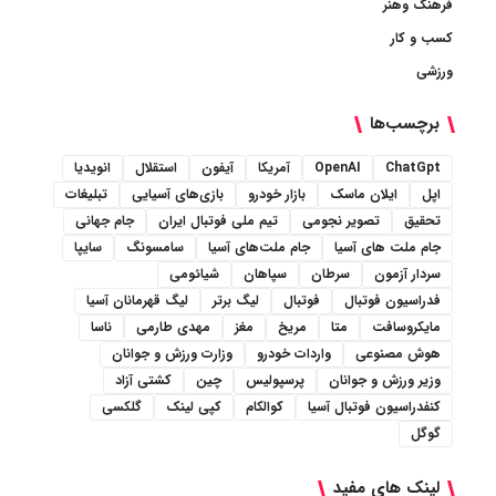
فرهنگ وهنر
کسب و کار
ورزشی
برچسب‌ها
ChatGpt
OpenAI
آمریکا
آیفون
استقلال
انویدیا
اپل
ایلان ماسک
بازار خودرو
بازی‌های آسیایی
تبلیغات
تحقیق
تصویر نجومی
تیم ملی فوتبال ایران
جام جهانی
جام ملت های آسیا
جام ملت‌های آسیا
سامسونگ
سایپا
سردار آزمون
سرطان
سپاهان
شیائومی
فدراسیون فوتبال
فوتبال
لیگ برتر
لیگ قهرمانان آسیا
مایکروسافت
متا
مریخ
مغز
مهدی طارمی
ناسا
هوش مصنوعی
واردات خودرو
وزارت ورزش و جوانان
وزیر ورزش و جوانان
پرسپولیس
چین
کشتی آزاد
کنفدراسیون فوتبال آسیا
کوالکام
کپی لینک
گلکسی
گوگل
لینک های مفید