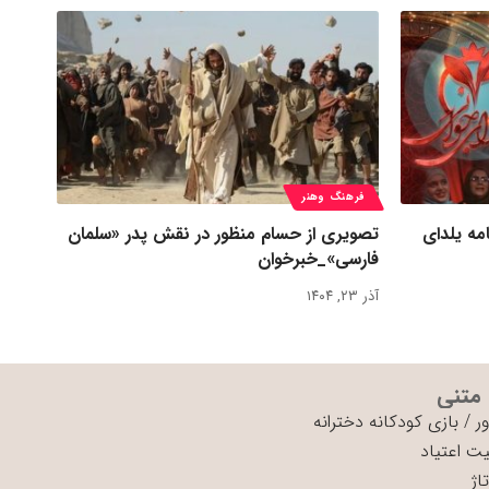
فرهنگ وهنر
مه یلدای
تصویری از حسام منظور در نقش پدر «سلمان
فارسی»_خبرخوان
آذر ۲۳, ۱۴۰۴
 متنی
ر
/
بازی کودکانه دخترانه
ت اعتیاد
اژ