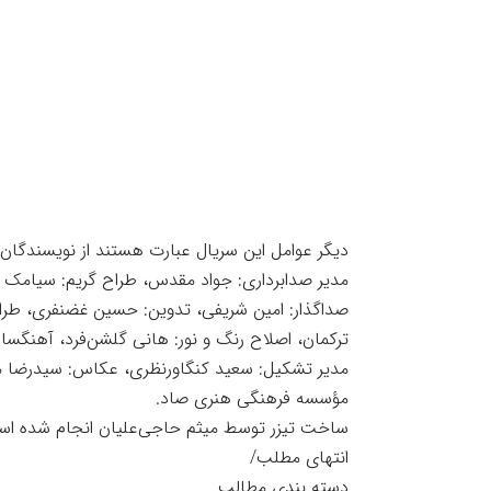
دیگر عوامل این سریال عبارت هستند از نویسندگان: 
مدیر صدابرداری: جواد مقدس، طراح گریم: سیامک اح
صداگذار: امین شریفی، تدوین: حسین غضنفری، طراح 
ترکمان، اصلاح رنگ و نور: هانی گلشن‌فرد، آهنگساز: آ
مدیر تشکیل: سعید کنگاورنظری، عکاس: سیدرضا م
مؤسسه فرهنگی هنری صاد.
ساخت تیزر توسط میثم حاجی‌علیان انجام شده اس
انتهای مطلب/
دسته بندی مطالب