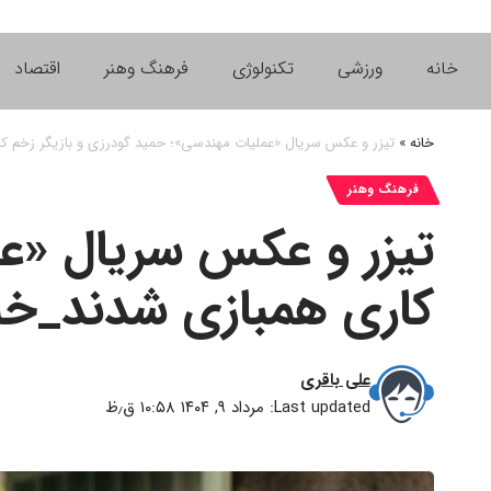
خانه
ورزشی
تکنولوژی
فرهنگ وهنر
اقتصاد
خانه
»
تیزر و عکس سریال «عملیات مهندسی»؛ حمید گودرزی و بازیگر زخم ک
فرهنگ وهنر
تیزر و عکس سریال «عم
کاری همبازی شدند_خب
علی باقری
Last updated: مرداد ۹, ۱۴۰۴ ۱۰:۵۸ ق٫ظ