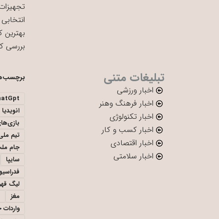
تجهیزات 
انتخابی 
بهترین ک
بررسی ک
تبلیغات متنی
برچسب‌ه
اخبار ورزشی
hatGpt
اخبار فرهنگ وهنر
انویدیا
اخبار تکنولوژی
بازی‌ها
اخبار کسب و کار
تیم ملی 
اخبار اقتصادی
جام ملت
اخبار سلامتی
سایپا
فدراسیو
لیگ قهر
مغز
واردات 