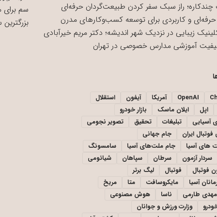
چندکاره؛ راز سبک سفر کردن طبیعت‌گردان حرفه‌ای
سم برای 
حرفه‌ای و کاربردی برای توسعه کسب‌وکارهای مدرن
بزرگترین 
لینیک زیبایی در نزدیک شهر اندیشه؛ دکتر مریم خیرآبادی
یفیت آموزشی مدارس خصوصی در تهران
ا
C
OpenAI
آمریکا
آیفون
استقلال
اپل
ایلان ماسک
بازار خودرو
ی آسیایی
تبلیغات
تحقیق
تصویر نجومی
فوتبال ایران
جام جهانی
 های آسیا
جام ملت‌های آسیا
سامسونگ
سردار آزمون
سرطان
سپاهان
شیائومی
ن فوتبال
فوتبال
لیگ برتر
مانان آسیا
مایکروسافت
متا
مریخ
مهدی طارمی
ناسا
هوش مصنوعی
خودرو
وزارت ورزش و جوانان