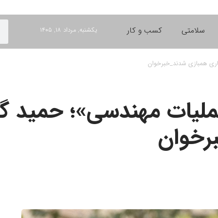
سلامتی
کسب و کار
یکشنبه, مرداد ۱۸, ۱۴۰۵
اری همبازی شدند_خبرخوان
لیات مهندسی»؛ حمید گود
رخوان