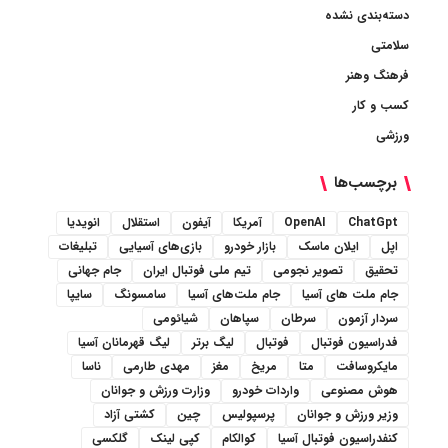
دسته‌بندی نشده
سلامتی
فرهنگ وهنر
کسب و کار
ورزشی
برچسب‌ها
ChatGpt
OpenAI
آمریکا
آیفون
استقلال
انویدیا
اپل
ایلان ماسک
بازار خودرو
بازی‌های آسیایی
تبلیغات
تحقیق
تصویر نجومی
تیم ملی فوتبال ایران
جام جهانی
جام ملت های آسیا
جام ملت‌های آسیا
سامسونگ
سایپا
سردار آزمون
سرطان
سپاهان
شیائومی
فدراسیون فوتبال
فوتبال
لیگ برتر
لیگ قهرمانان آسیا
مایکروسافت
متا
مریخ
مغز
مهدی طارمی
ناسا
هوش مصنوعی
واردات خودرو
وزارت ورزش و جوانان
وزیر ورزش و جوانان
پرسپولیس
چین
کشتی آزاد
کنفدراسیون فوتبال آسیا
کوالکام
کپی لینک
گلکسی