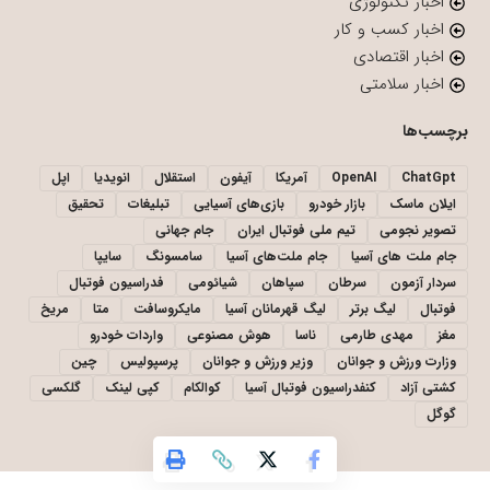
اخبار تکنولوژی
اخبار کسب و کار
اخبار اقتصادی
اخبار سلامتی
برچسب‌ها
ChatGpt
OpenAI
آمریکا
آیفون
استقلال
انویدیا
اپل
ایلان ماسک
بازار خودرو
بازی‌های آسیایی
تبلیغات
تحقیق
تصویر نجومی
تیم ملی فوتبال ایران
جام جهانی
جام ملت های آسیا
جام ملت‌های آسیا
سامسونگ
سایپا
سردار آزمون
سرطان
سپاهان
شیائومی
فدراسیون فوتبال
فوتبال
لیگ برتر
لیگ قهرمانان آسیا
مایکروسافت
متا
مریخ
مغز
مهدی طارمی
ناسا
هوش مصنوعی
واردات خودرو
وزارت ورزش و جوانان
وزیر ورزش و جوانان
پرسپولیس
چین
کشتی آزاد
کنفدراسیون فوتبال آسیا
کوالکام
کپی لینک
گلکسی
گوگل