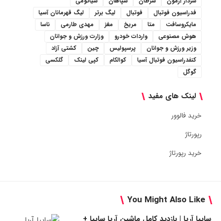
سردار آزمون
سرطان
سپاهان
شیائومی
فدراسیون فوتبال
فوتبال
لیگ برتر
لیگ قهرمانان آسیا
مایکروسافت
متا
مریخ
مغز
مهدی طارمی
ناسا
هوش مصنوعی
واردات خودرو
وزارت ورزش و جوانان
وزیر ورزش و جوانان
پرسپولیس
چین
کشتی آزاد
کنفدراسیون فوتبال آسیا
کوالکام
کپی لینک
گلکسی
گوگل
لینک های مفید
خرید فالوور
رپورتاژ
خرید رپورتاژ
You Might Also Like
سایپا آریا | بازدید کامل ماشین آریا سایپا +