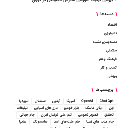
بررسی کیفیت آموزشی مدارس خصوصی در تهران
دسته‌ها
اقتصاد
تکنولوژی
دسته‌بندی نشده
سلامتی
فرهنگ وهنر
کسب و کار
ورزشی
برچسب‌ها
ChatGpt
OpenAI
آمریکا
آیفون
استقلال
انویدیا
اپل
ایلان ماسک
بازار خودرو
بازی‌های آسیایی
تبلیغات
تحقیق
تصویر نجومی
تیم ملی فوتبال ایران
جام جهانی
جام ملت های آسیا
جام ملت‌های آسیا
سامسونگ
سایپا