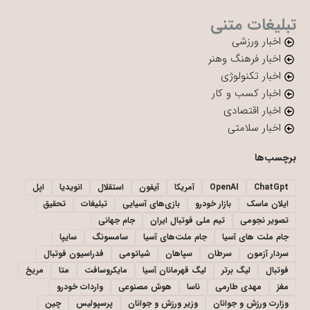
تبلیغات متنی
اخبار ورزشی
اخبار فرهنگ وهنر
اخبار تکنولوژی
اخبار کسب و کار
اخبار اقتصادی
اخبار سلامتی
برچسب‌ها
ChatGpt
OpenAI
آمریکا
آیفون
استقلال
انویدیا
اپل
ایلان ماسک
بازار خودرو
بازی‌های آسیایی
تبلیغات
تحقیق
تصویر نجومی
تیم ملی فوتبال ایران
جام جهانی
جام ملت های آسیا
جام ملت‌های آسیا
سامسونگ
سایپا
سردار آزمون
سرطان
سپاهان
شیائومی
فدراسیون فوتبال
فوتبال
لیگ برتر
لیگ قهرمانان آسیا
مایکروسافت
متا
مریخ
مغز
مهدی طارمی
ناسا
هوش مصنوعی
واردات خودرو
وزارت ورزش و جوانان
وزیر ورزش و جوانان
پرسپولیس
چین