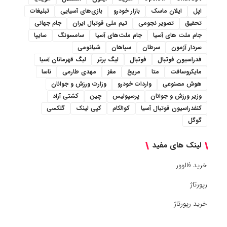
اپل
ایلان ماسک
بازار خودرو
بازی‌های آسیایی
تبلیغات
تحقیق
تصویر نجومی
تیم ملی فوتبال ایران
جام جهانی
جام ملت های آسیا
جام ملت‌های آسیا
سامسونگ
سایپا
سردار آزمون
سرطان
سپاهان
شیائومی
فدراسیون فوتبال
فوتبال
لیگ برتر
لیگ قهرمانان آسیا
مایکروسافت
متا
مریخ
مغز
مهدی طارمی
ناسا
هوش مصنوعی
واردات خودرو
وزارت ورزش و جوانان
وزیر ورزش و جوانان
پرسپولیس
چین
کشتی آزاد
کنفدراسیون فوتبال آسیا
کوالکام
کپی لینک
گلکسی
گوگل
لینک های مفید
خرید فالوور
رپورتاژ
خرید رپورتاژ