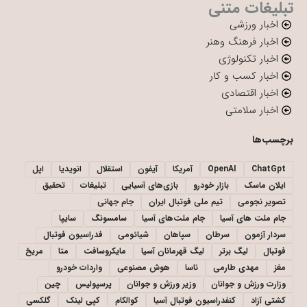
تبلیغات متنی
اخبار ورزشی
اخبار فرهنگ وهنر
اخبار تکنولوژی
اخبار کسب و کار
اخبار اقتصادی
اخبار سلامتی
برچسب‌ها
ChatGpt
OpenAI
آمریکا
آیفون
استقلال
انویدیا
اپل
ایلان ماسک
بازار خودرو
بازی‌های آسیایی
تبلیغات
تحقیق
تصویر نجومی
تیم ملی فوتبال ایران
جام جهانی
جام ملت های آسیا
جام ملت‌های آسیا
سامسونگ
سایپا
سردار آزمون
سرطان
سپاهان
شیائومی
فدراسیون فوتبال
فوتبال
لیگ برتر
لیگ قهرمانان آسیا
مایکروسافت
متا
مریخ
مغز
مهدی طارمی
ناسا
هوش مصنوعی
واردات خودرو
وزارت ورزش و جوانان
وزیر ورزش و جوانان
پرسپولیس
چین
کشتی آزاد
کنفدراسیون فوتبال آسیا
کوالکام
کپی لینک
گلکسی