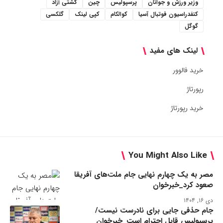
وزیر ورزش و جوانان
پرسپولیس
چین
کشتی آزاد
کنفدراسیون فوتبال آسیا
کوالکام
کپی لینک
گلکسی
گوگل
لینک های مفید
خرید فالوور
رپورتاژ
خرید رپورتاژ
You Might Also Like
مصر به یک چهارم نهایی جام ملت‌های آفریقا
صعود کرد_خبرخوان
دی ۱۶, ۱۴۰۴
جام حذفی جایی برای نادرست نیست/
پرسپولیس قابل احترام است_خبرخوان