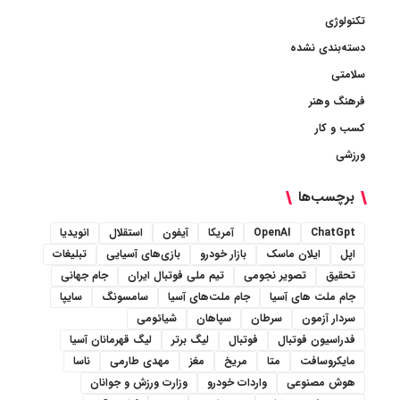
تکنولوژی
دسته‌بندی نشده
سلامتی
فرهنگ وهنر
کسب و کار
ورزشی
برچسب‌ها
ChatGpt
OpenAI
آمریکا
آیفون
استقلال
انویدیا
اپل
ایلان ماسک
بازار خودرو
بازی‌های آسیایی
تبلیغات
تحقیق
تصویر نجومی
تیم ملی فوتبال ایران
جام جهانی
جام ملت های آسیا
جام ملت‌های آسیا
سامسونگ
سایپا
سردار آزمون
سرطان
سپاهان
شیائومی
فدراسیون فوتبال
فوتبال
لیگ برتر
لیگ قهرمانان آسیا
مایکروسافت
متا
مریخ
مغز
مهدی طارمی
ناسا
هوش مصنوعی
واردات خودرو
وزارت ورزش و جوانان