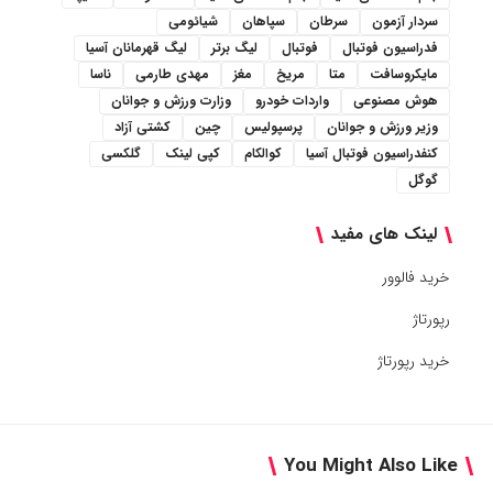
سردار آزمون
سرطان
سپاهان
شیائومی
فدراسیون فوتبال
فوتبال
لیگ برتر
لیگ قهرمانان آسیا
مایکروسافت
متا
مریخ
مغز
مهدی طارمی
ناسا
هوش مصنوعی
واردات خودرو
وزارت ورزش و جوانان
وزیر ورزش و جوانان
پرسپولیس
چین
کشتی آزاد
کنفدراسیون فوتبال آسیا
کوالکام
کپی لینک
گلکسی
گوگل
لینک های مفید
خرید فالوور
رپورتاژ
خرید رپورتاژ
You Might Also Like