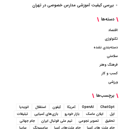
بررسی کیفیت آموزشی مدارس خصوصی در تهران
دسته‌ها
اقتصاد
تکنولوژی
دسته‌بندی نشده
سلامتی
فرهنگ وهنر
کسب و کار
ورزشی
برچسب‌ها
ChatGpt
OpenAI
آمریکا
آیفون
استقلال
انویدیا
اپل
ایلان ماسک
بازار خودرو
بازی‌های آسیایی
تبلیغات
تحقیق
تصویر نجومی
تیم ملی فوتبال ایران
جام جهانی
جام ملت های آسیا
جام ملت‌های آسیا
سامسونگ
سایپا