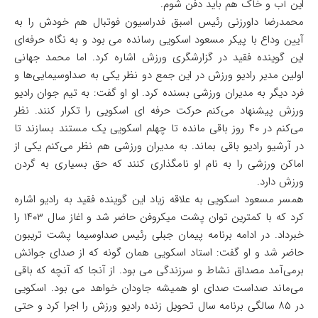
این آب و خاک هم باید دفن شوم.
محمدرضا داورزنی رئیس اسبق فدراسیون فوتبال هم خودش را به
آیین وداع با پیکر مسعود اسکویی رسانده می بود و به نگاه حرفه‌ای
این گوینده فقید در گزارشگری ورزش اشاره کرد. اما محمد جهانی
اولین مدیر رادیو ورزش در این جمع دو نظر یکی به صداوسیمایی‌ها و
فرد دیگر به مدیران ورزشی بسنده کرد. او او گفت: به تیم جوان رادیو
ورزش پیشنهاد می‌کنم حرکت حرفه ای اسکویی را تکرار کنند. نظر
می‌کنم در ۴۰ روز باقی مانده تا چهلم اسکویی یک مستند بسازند تا
در آرشیو رادیو باقی بماند. به مدیران ورزشی هم نظر می‌کنم یکی از
اماکن ورزشی را به نام او نامگذاری کنند که حق بسیاری به گردن
ورزش دارد.
همسر مسعود اسکویی به علاقه زیاد این گوینده فقید به رادیو اشاره
کرد که با کمترین توان پشت میکروفن حاضر شد و اغاز سال ۱۴۰۳ را
خبرداد. در ادامه برنامه پیمان جبلی رئیس صداوسیما پشت تریبون
حاضر شد و او گفت: استاد اسکویی همان گونه که از صدای جوانش
برمی‌آمد مصداق نشاط و سرزندگی می بود. از آنجا که آنچه که باقی
می‌ماند صداست صدای او همیشه جاودان خواهد می بود. اسکویی
در ۸۵ سالگی برنامه سال تحویل زنده رادیو ورزش را ‌اجرا کرد و حتی