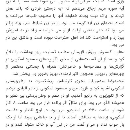
رازی است که یک نفر این‌گونه محبوب می شود؛ همه شما را به این
آیه سوره مریم ارجاع می‌دهم که «به درستی افرادی که پاک عمل
کردند و پاک نیت بودند خداوند آنها را محبوب قلب‌ها می‌کند» و
استاد مصداق این آیه کریمه می بود. او در این شرایط سنی زیاد پرکار
می بود که حتی بعضی اوقات از او می خواستیم زیاد تر به آموزش
بپردازد و استراحت کند اما اهل استراحت نبوده است و عاشق این کار
می بود.
معاون گسترش ورزش قهرمانی مطلب تسلیت وزیر بهداشت را ابلاغ
کرد و بعد از آن قسمت‌هایی از سخن بگویید‌های مسعود اسکویی در
گزارش‌ها و مصاحبه‌ها و خاطراتش همراه با جملاتی مختصر از
چهره‌های رادیویی همچون اکبر ارمنده، بهروز رضوی و… پخش شد.
محمدرضا منصوریان مجری کارشناس پیشکسوت به وطن‌پرستی
اسکویی اشاره کرد و افزود: من و مسعود اسکویی از نادر افرادی بودیم
که از تلویزیون به رادیو آمدیم. او در نظم و وطن‌پرستی بی نظیر و
همیشه الگو می بود. برای مثالً اگر برنامه قرار می بود ساعت ۸ اغاز
شود او ساعت ۷:۳۰ در استودیو می بود. در اوج اقتدار و عظمت
اسکویی، زیاد‌ها به دنبالش آمدند تا او را به جاهایی ببرند اما او یک
بار جواب نداد و می‌او گفت من در این آب و خاک متولد شدم و در