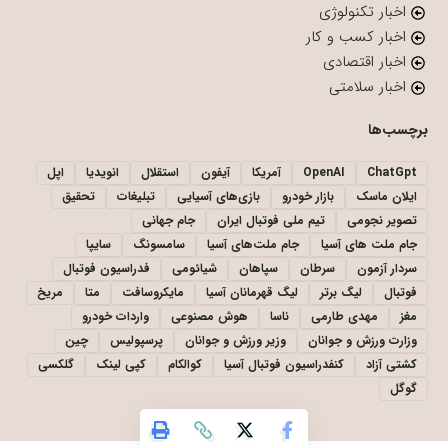
اخبار تکنولوژی
اخبار کسب و کار
اخبار اقتصادی
اخبار سلامتی
برچسب‌ها
ChatGpt
OpenAI
آمریکا
آیفون
استقلال
انویدیا
اپل
ایلان ماسک
بازار خودرو
بازی‌های آسیایی
تبلیغات
تحقیق
تصویر نجومی
تیم ملی فوتبال ایران
جام جهانی
جام ملت های آسیا
جام ملت‌های آسیا
سامسونگ
سایپا
سردار آزمون
سرطان
سپاهان
شیائومی
فدراسیون فوتبال
فوتبال
لیگ برتر
لیگ قهرمانان آسیا
مایکروسافت
متا
مریخ
مغز
مهدی طارمی
ناسا
هوش مصنوعی
واردات خودرو
وزارت ورزش و جوانان
وزیر ورزش و جوانان
پرسپولیس
چین
کشتی آزاد
کنفدراسیون فوتبال آسیا
کوالکام
کپی لینک
گلکسی
گوگل