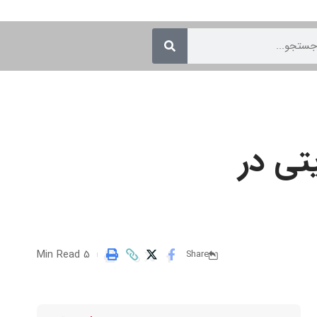
تی در
5 Min Read
Share