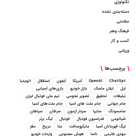
تکنولوژی
دسته‌بندی نشده
سلامتی
فرهنگ وهنر
کسب و کار
ورزشی
برچسب‌ها
ChatGpt
OpenAI
آمریکا
آیفون
استقلال
انویدیا
اپل
ایلان ماسک
بازار خودرو
بازی‌های آسیایی
تبلیغات
تحقیق
تصویر نجومی
تیم ملی فوتبال ایران
جام جهانی
جام ملت های آسیا
جام ملت‌های آسیا
سامسونگ
سایپا
سردار آزمون
سرطان
سپاهان
شیائومی
فدراسیون فوتبال
فوتبال
لیگ برتر
لیگ قهرمانان آسیا
مایکروسافت
متا
مریخ
مغز
مهدی طارمی
ناسا
هوش مصنوعی
واردات خودرو