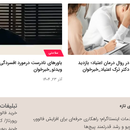
سلامتی
روال درمان اعتیاد؛ بازدید
باورهای نادرست درمورد افسردگی
کتر ترک اعتیاد_خبرخوان
ویدئو_خبرخوان
آذر ۲۳, ۱۴۰۴
تبلیغات
 تازه
خرید فالوو
ات اینستاگرام؛ راهکاری حرفه‌ای برای افزایش فالوور،
رپورتاژ
/
کی
یو و رشد قدرتمند پیج‌ها
خرید رپورت