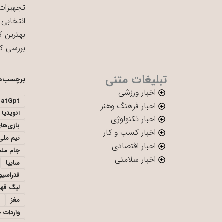
تجهیزات 
انتخابی 
بهترین ک
بررسی ک
تبلیغات متنی
برچسب‌ه
اخبار ورزشی
hatGpt
اخبار فرهنگ وهنر
انویدیا
اخبار تکنولوژی
بازی‌ها
اخبار کسب و کار
تیم ملی 
اخبار اقتصادی
جام ملت
اخبار سلامتی
سایپا
فدراسیو
لیگ قهر
مغز
واردات 