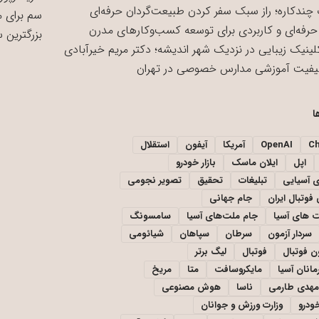
چندکاره؛ راز سبک سفر کردن طبیعت‌گردان حرفه‌ای
سم برای 
حرفه‌ای و کاربردی برای توسعه کسب‌وکارهای مدرن
بزرگترین 
لینیک زیبایی در نزدیک شهر اندیشه؛ دکتر مریم خیرآبادی
یفیت آموزشی مدارس خصوصی در تهران
ا
C
OpenAI
آمریکا
آیفون
استقلال
اپل
ایلان ماسک
بازار خودرو
ی آسیایی
تبلیغات
تحقیق
تصویر نجومی
فوتبال ایران
جام جهانی
 های آسیا
جام ملت‌های آسیا
سامسونگ
سردار آزمون
سرطان
سپاهان
شیائومی
ن فوتبال
فوتبال
لیگ برتر
مانان آسیا
مایکروسافت
متا
مریخ
مهدی طارمی
ناسا
هوش مصنوعی
خودرو
وزارت ورزش و جوانان