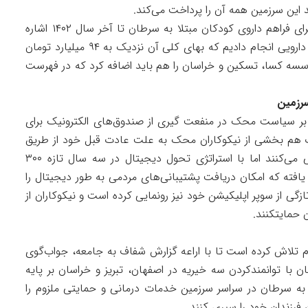
ند این سرزمین همه آن را پرداخت می‌کند.
احمدیان در آخر این قسمت به هزینه‌های محک برای فراهم داروی کودکان مبتلا به سرطان تا آخر سال ۱۴۰۲ اشاره
کرد و او گفت: ما ۴۵‌هزارو ۵۹۸ سرویس پشتیبانی دارویی انجام دادیم که بهای کلی آن نزدیک به ۹۴ میلیارد تومان
مؤسسه کسا، تسکین و خراسان را هم باید اضافه کرد که در فهرست
 بر سیاست محک در منفعت گیری از صندوق‌های الکترونیک برای
دت هم بخشی از نیکوکاران محک به علت عادت قبل خود از طریق
روشهایی همانند دریافت قلک به محک پشتیبانی می‌کنند اما با استراتژی تحول دیجیتال در سه سال تازه ۳۰۰
افته که امکان دریافت پشتیبانی‌های مردمی به طور دیجیتال را
گی از سوپر اپلیکیشن خود نیز رونمایی کرده است و نیکوکاران از
 حمایتکنند.
 فعالیت خود مدام تلاش کرده است تا با اراعه گزارش شفاف به جامعه، جواب‌گوی
ن با توانمندکردن سه خیریه در اصفهان، تبریز و خراسان بر پایه
به سرطان در سراسر سرزمین خدمات درمانی و حمایتی ملزوم را
 فرزندان خود را سپری کنند.