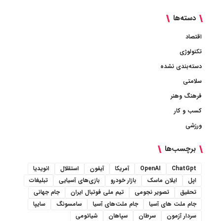
دسته‌ها
اقتصاد
تکنولوژی
دسته‌بندی نشده
سلامتی
فرهنگ وهنر
کسب و کار
ورزشی
برچسب‌ها
ChatGpt
OpenAI
آمریکا
آیفون
استقلال
انویدیا
اپل
ایلان ماسک
بازار خودرو
بازی‌های آسیایی
تبلیغات
تحقیق
تصویر نجومی
تیم ملی فوتبال ایران
جام جهانی
جام ملت های آسیا
جام ملت‌های آسیا
سامسونگ
سایپا
سردار آزمون
سرطان
سپاهان
شیائومی