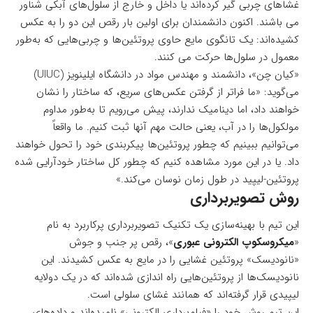
غشاهای چربی گیر کرده‌اند یا داخل و خارج از سلول‌های آبکی شناور
می باشند. اکنون دانشمندان برای اولین بار رقص این دو را به عکس
کشیده‌اند: یک تانگوی مایع حاوی پروتئین‌ها و چربی‌هایی که به‌طور
معمول در سلول‌ها حرکت می کنند.
«کیان چن»، دانشمند و مهندس مواد در دانشگاه ایلینویز (UIUC)
می‌گوید: «ما فراتر از گرفتن عکس‌های سریع، که ساختار را نشان
خواهند داد، اما دینامیک ندارند، پیش می‌رویم تا به‌طور مداوم
مولکول‌ها را در آب، یعنی حالت مهم آنها ثبت کنیم. ما واقعاً
می‌توانیم ببینیم که چطور پروتئین‌ها پیکربندی خود را تحول خواهند
داد. یا در این مورد مشاهده کنیم که چطور کل ساختار خودآرایی شده
پروتئین-لیپید در طول زمان نوسان می‌کند.»
روش تصویربرداری
این تیم با بهینه‌سازی یک تکنیک تصویربرداری پرکاربرد به نام
«
میکروسکوپ الکترونی عبوری
»، رقص پر جنب و جوش
«نانودیسک» پروتئین غشایی را در مایع به عکس کشیدند. این
نانودیسک‌ها از پروتئین‌هایی راه اندازی شده‌اند که در یک دولایه
لیپیدی قرار گرفته‌اند که همانند غشای سلولی است.
این تیم روش خود را «فیلم‌برداری الکترونی» نامیده‌اند و داده‌های