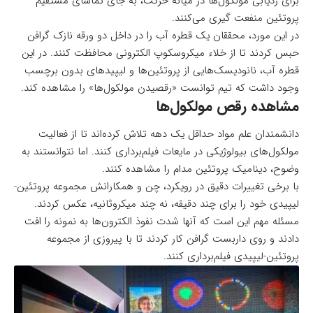
برای ردیابی مولکول‌ها در میانه حرکت، به جای تماشای مستقیم
پروتئین منفعت گیری می‌کنند.
در این مورد، محققان یک قطره آب را در داخل دو ورقه نازک گرافن
حبس کردند تا از خلاء میکروسکوپ الکترونی محافظت کنند. در این
قطره آب، نانودیسک‌هایی از پروتئین‌ها و لیپیدهای بدون برچسب
وجود داشت که تیم توانست «رقصیدن مولکول‌ها» را مشاهده کند.
مشاهده رقص مولکول‌ها
دانشمندان علم مواد حداقل یک دهه تلاش کرده‌اند تا از فعالیت
مولکول‌های بیولوژیکی در مایعات فیلم‌برداری کنند. اما نتوانستند به
وضوح، دینامیک پروتئین مدام را مشاهده کنند.
با برخی تغییرات دقیق در رویکرد، چن و همکارانش مجموعه پروتئین-
لیپیدی خود را برای چند دقیقه، نه چند میکروثانیه، عکس کردند.
مسئله مهم این است که آنها شدت نفوذ الکترون‌ها به نمونه را افت
دادند و روی داربست گرافن کار کردند تا با پیروزی از مجموعه
پروتئین-لیپیدی فیلم‌برداری کنند.