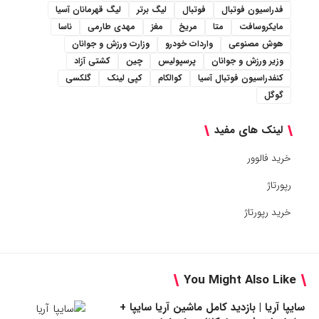
فدراسیون فوتبال
فوتبال
لیگ برتر
لیگ قهرمانان آسیا
مایکروسافت
متا
مریخ
مغز
مهدی طارمی
ناسا
هوش مصنوعی
واردات خودرو
وزارت ورزش و جوانان
وزیر ورزش و جوانان
پرسپولیس
چین
کشتی آزاد
کنفدراسیون فوتبال آسیا
کوالکام
کپی لینک
گلکسی
گوگل
لینک های مفید
خرید فالوور
رپورتاژ
خرید رپورتاژ
You Might Also Like
سایپا آریا | بازدید کامل ماشین آریا سایپا +