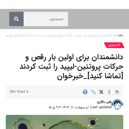
خانه
»
دانشمندان برای اولین بار رقص و حرکات پروتئین-لیپید را ثبت کردند [تماشا کنید]_خبرخوان
تکنولوژی
دانشمندان برای اولین بار رقص و
حرکات پروتئین-لیپید را ثبت کردند
[تماشا کنید]_خبرخوان
5 Min Read
علی باقری
Last updated: اردیبهشت ۷, ۱۴۰۳ ۹:۲۱ ق٫ظ