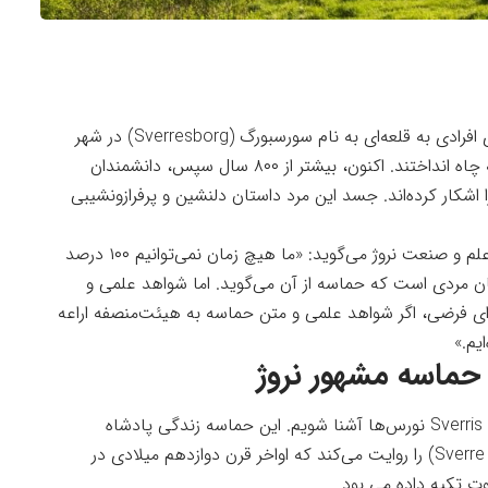
حماسه‌ای باستانی نورس می‌گوید سال ۱۱۹۷ میلادی افرادی به قلعه‌ای به‌ نام سورسبورگ (Sverresborg) در شهر
تروندهایم نروژ جاری دعوا کردند و جسد مردی را به چاه انداختند. اکنون، بیشتر از ۸۰۰ سال سپس، دانشمندان
را اشکار کرده‌اند. جسد این مرد داستان دلنشین و پرفرازونشیبی
، «مایکل مارتین» از دانشگاه علم و صنعت نروژ می‌گوید: «ما هیچ زمان نمی‌توانیم ۱۰۰ درصد
ان مردی است که حماسه از آن می‌گوید. اما شواهد علمی و
ه‌ای فرضی، اگر شواهد علمی و متن حماسه به هیئت‌منصفه اراعه
یم.»
حماسه مشهور نروژ
برای فهمیدن داستان جسد مرد باید ابتدا با حماسه Sverris نورس‌ها آشنا شویم. این حماسه زندگی پادشاه
جاه‌طلب نروژی «سوره سیگوردسون» (Sverre Sigurdsson) را روایت می‌کند که اواخر قرن دوازدهم میلادی در
وت تکیه داده می بود.