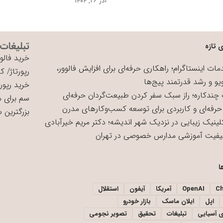
آذر ۲۶, ۱۴۰۴
تبلیغات
 تازه
خرید فالوو
ات اینستاگرام؛ راهکاری حرفه‌ای برای افزایش فالوور،
رپورتاژ
/
کی
یو و رشد قدرتمند پیج‌ها
خرید رپورت
چندکاره؛ راز سبک سفر کردن طبیعت‌گردان حرفه‌ای
سم برای 
حرفه‌ای و کاربردی برای توسعه کسب‌وکارهای مدرن
بزرگترین 
لینیک زیبایی در نزدیک شهر اندیشه؛ دکتر مریم خیرآبادی
یفیت آموزشی مدارس خصوصی در تهران
ا
C
OpenAI
آمریکا
آیفون
استقلال
اپل
ایلان ماسک
بازار خودرو
ی آسیایی
تبلیغات
تحقیق
تصویر نجومی