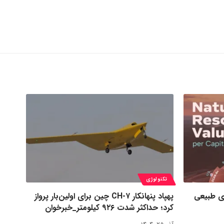
تکنولوژی
ی طبیعی
پهپاد پنهانکار CH-۷ چین برای اولین‌بار پرواز
کرد؛ حداکثر شدت ۹۲۶ کیلومتر_خبرخوان