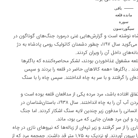
باقی
مانده قلعه
سوره
سیگوردسون
یر نظر پادشاه نوشته است و گزارش‌هایی غنی درمورد‌ جنگ‌های گوناگون در
آن می‌خوانیم. در یکی از تکه‌های این حماسه، راوی می‌گوید سال ۱۱۹۷، چطور دشمنان کاتولیک رومی پادشاه به دژ
نه‌های داخل آن را ویران کردند.
 مدافعان قلعه مشغول غذاخوردن بودند، لشکر محاصره‌کننده که باگلرها
عه شدند . باگلرها «همه کالاهای حاضر در قلعه را بردند و سپس
‌ای را گرفتند و با سر به چاه انداختند. سپس چاه را با سنگ
اتفاق افتاده باشد، مرد مرده یکی از مدافعان قلعه بوده است و
مهاجمان به گمان زیاد برای تحقیر پادشاه یا آلوده‌کردن آب آن را به چاه انداختند. سال ۱۹۳۸، باستان‌شناسان در
ین شفت اسکلت انسانی را مدفون زیر چندین لایه سنگ اشکار کردند. اما جنگ
د و این مرد همان جایی که می بود، ماند.
رد دیگر حفاری را از سر گرفتند و زیر تپه‌ای از زباله‌ها که نیروهای نازی در چاه
ریخته بودند، باقی مانده مردی بین ۳۰ تا ۴۰ ساله را بیرون آوردند. او نزدیک به ۱.۷۵ متر قد داشت. جمجمه مرد که از