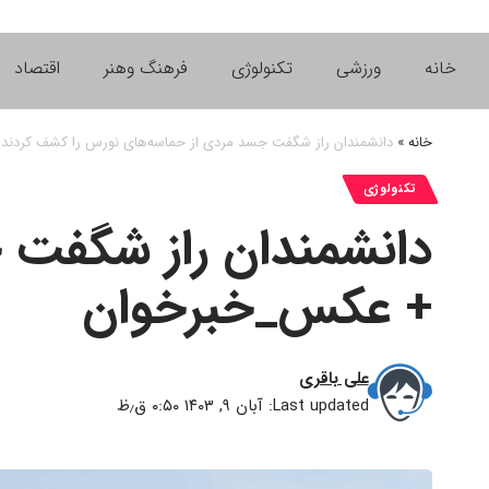
خانه
ورزشی
تکنولوژی
فرهنگ وهنر
اقتصاد
خانه
»
دانشمندان راز شگفت جسد مردی از حماسه‌های نورس را کشف کردن
تکنولوژی
دانشمندان راز شگفت 
+ عکس_خبرخوان
علی باقری
Last updated: آبان ۹, ۱۴۰۳ ۰:۵۰ ق٫ظ