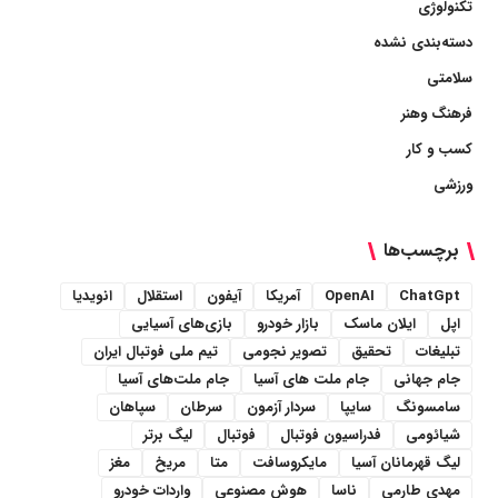
تکنولوژی
دسته‌بندی نشده
سلامتی
فرهنگ وهنر
کسب و کار
ورزشی
برچسب‌ها
ChatGpt
OpenAI
آمریکا
آیفون
استقلال
انویدیا
اپل
ایلان ماسک
بازار خودرو
بازی‌های آسیایی
تبلیغات
تحقیق
تصویر نجومی
تیم ملی فوتبال ایران
جام جهانی
جام ملت های آسیا
جام ملت‌های آسیا
سامسونگ
سایپا
سردار آزمون
سرطان
سپاهان
شیائومی
فدراسیون فوتبال
فوتبال
لیگ برتر
لیگ قهرمانان آسیا
مایکروسافت
متا
مریخ
مغز
مهدی طارمی
ناسا
هوش مصنوعی
واردات خودرو