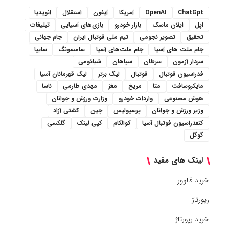
ChatGpt
OpenAI
آمریکا
آیفون
استقلال
انویدیا
اپل
ایلان ماسک
بازار خودرو
بازی‌های آسیایی
تبلیغات
تحقیق
تصویر نجومی
تیم ملی فوتبال ایران
جام جهانی
جام ملت های آسیا
جام ملت‌های آسیا
سامسونگ
سایپا
سردار آزمون
سرطان
سپاهان
شیائومی
فدراسیون فوتبال
فوتبال
لیگ برتر
لیگ قهرمانان آسیا
مایکروسافت
متا
مریخ
مغز
مهدی طارمی
ناسا
هوش مصنوعی
واردات خودرو
وزارت ورزش و جوانان
وزیر ورزش و جوانان
پرسپولیس
چین
کشتی آزاد
کنفدراسیون فوتبال آسیا
کوالکام
کپی لینک
گلکسی
گوگل
لینک های مفید
خرید فالوور
رپورتاژ
خرید رپورتاژ