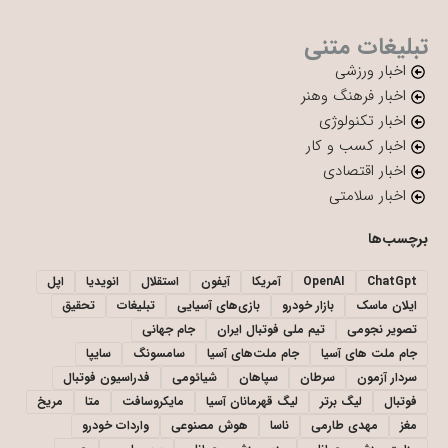
تبلیغات متنی
اخبار ورزشی
اخبار فرهنگ وهنر
اخبار تکنولوژی
اخبار کسب و کار
اخبار اقتصادی
اخبار سلامتی
برچسب‌ها
ChatGpt
OpenAI
آمریکا
آیفون
استقلال
انویدیا
اپل
ایلان ماسک
بازار خودرو
بازی‌های آسیایی
تبلیغات
تحقیق
تصویر نجومی
تیم ملی فوتبال ایران
جام جهانی
جام ملت های آسیا
جام ملت‌های آسیا
سامسونگ
سایپا
سردار آزمون
سرطان
سپاهان
شیائومی
فدراسیون فوتبال
فوتبال
لیگ برتر
لیگ قهرمانان آسیا
مایکروسافت
متا
مریخ
مغز
مهدی طارمی
ناسا
هوش مصنوعی
واردات خودرو