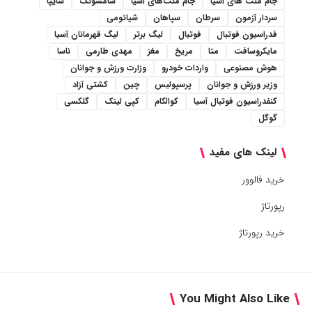
جام ملت های آسیا
جام ملت‌های آسیا
سامسونگ
سایپا
سردار آزمون
سرطان
سپاهان
شیائومی
فدراسیون فوتبال
فوتبال
لیگ برتر
لیگ قهرمانان آسیا
مایکروسافت
متا
مریخ
مغز
مهدی طارمی
ناسا
هوش مصنوعی
واردات خودرو
وزارت ورزش و جوانان
وزیر ورزش و جوانان
پرسپولیس
چین
کشتی آزاد
کنفدراسیون فوتبال آسیا
کوالکام
کپی لینک
گلکسی
گوگل
لینک های مفید
خرید فالوور
رپورتاژ
خرید رپورتاژ
You Might Also Like