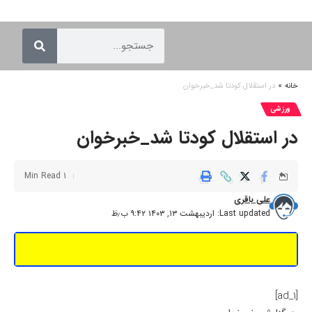
خانه
»
در استقلال کودتا شد_خبرخوان
ورزشی
در استقلال کودتا شد_خبرخوان
1 Min Read
علی باقری
Last updated: اردیبهشت ۱۳, ۱۴۰۳ ۹:۴۲ ب٫ظ
[ad_1]