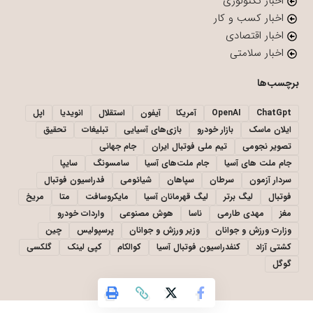
اخبار تکنولوژی
اخبار کسب و کار
اخبار اقتصادی
اخبار سلامتی
برچسب‌ها
ChatGpt
OpenAI
آمریکا
آیفون
استقلال
انویدیا
اپل
ایلان ماسک
بازار خودرو
بازی‌های آسیایی
تبلیغات
تحقیق
تصویر نجومی
تیم ملی فوتبال ایران
جام جهانی
جام ملت های آسیا
جام ملت‌های آسیا
سامسونگ
سایپا
سردار آزمون
سرطان
سپاهان
شیائومی
فدراسیون فوتبال
فوتبال
لیگ برتر
لیگ قهرمانان آسیا
مایکروسافت
متا
مریخ
مغز
مهدی طارمی
ناسا
هوش مصنوعی
واردات خودرو
وزارت ورزش و جوانان
وزیر ورزش و جوانان
پرسپولیس
چین
کشتی آزاد
کنفدراسیون فوتبال آسیا
کوالکام
کپی لینک
گلکسی
گوگل