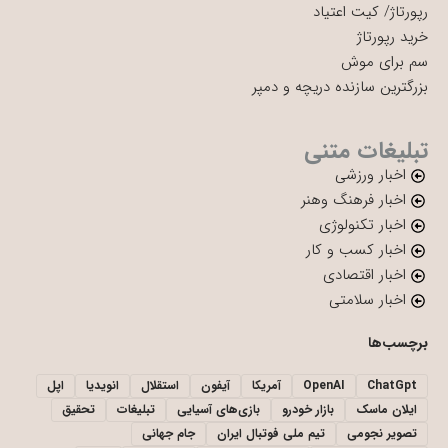
رپورتاژ
/
کیت اعتیاد
خرید رپورتاژ
سم برای موش
بزرگترین سازنده دریچه و دمپر
تبلیغات متنی
اخبار ورزشی
اخبار فرهنگ وهنر
اخبار تکنولوژی
اخبار کسب و کار
اخبار اقتصادی
اخبار سلامتی
برچسب‌ها
ChatGpt
OpenAI
آمریکا
آیفون
استقلال
انویدیا
اپل
ایلان ماسک
بازار خودرو
بازی‌های آسیایی
تبلیغات
تحقیق
تصویر نجومی
تیم ملی فوتبال ایران
جام جهانی