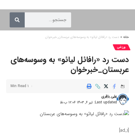
خانه
»
دست رد «رافائل لیائو» به وسوسه‌های عربستان_خبرخوان
ورزشی
دست رد «رافائل لیائو» به وسوسه‌های
عربستان_خبرخوان
1 Min Read
علی باقری
Last updated: تیر ۶, ۱۴۰۳ ۱۲:۰۶ ب٫ظ
[ad_1]