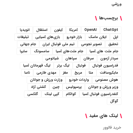
ورزشی
برچسب‌ها
ChatGpt
OpenAI
آمریکا
آیفون
استقلال
انویدیا
اپل
ایلان ماسک
بازار خودرو
بازی‌های آسیایی
تبلیغات
تحقیق
تصویر نجومی
تیم ملی فوتبال ایران
جام جهانی
جام ملت های آسیا
جام ملت‌های آسیا
سامسونگ
سایپا
سردار آزمون
سرطان
سپاهان
شیائومی
فدراسیون فوتبال
فوتبال
لیگ برتر
لیگ قهرمانان آسیا
مایکروسافت
متا
مریخ
مغز
مهدی طارمی
ناسا
هوش مصنوعی
واردات خودرو
وزارت ورزش و جوانان
وزیر ورزش و جوانان
پرسپولیس
چین
کشتی آزاد
کنفدراسیون فوتبال آسیا
کوالکام
کپی لینک
گلکسی
گوگل
لینک های مفید
خرید فالوور