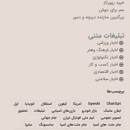
خرید رپورتاژ
سم برای موش
بزرگترین سازنده دریچه و دمپر
تبلیغات متنی
اخبار ورزشی
اخبار فرهنگ وهنر
اخبار تکنولوژی
اخبار کسب و کار
اخبار اقتصادی
اخبار سلامتی
برچسب‌ها
ChatGpt
OpenAI
آمریکا
آیفون
استقلال
انویدیا
اپل
ایلان ماسک
بازار خودرو
بازی‌های آسیایی
تبلیغات
تحقیق
تصویر نجومی
تیم ملی فوتبال ایران
جام جهانی
جام ملت های آسیا
جام ملت‌های آسیا
سامسونگ
سایپا