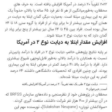
۲۰۲۲ تقریباً ۲۰ درصد در آمریکا افزایش یافته است. به حرف های
محققان، به‌طورمیانگین از هر ۵ نفر فرد ۶۵ ساله یا بالاتر، حدوداً یک
نفر به این بیماری مبتلا است. به‌عبارت دیگر، گمان ابتلا به دیابت در
همان گروه سنی بیشتر از ۱۰ برابر زیاد تر از افراد با گروه سنی ۱۸ تا ۲۴
سال بوده است. افراد بین ۴۵ تا ۶۴ سال نیز بیشتر از پنج برابر زیاد تر
گمان دارد که به دیابت نوع ۲ مبتلا شوند.
افزایش مقدار ابتلا به دیابت نوع ۲ در آمریکا
بر پایه نتایج پژوهش حاضر، دیابت نوع ۲ در افراد با درآمد پایین‌تر
نسبت به همتایان با درآمد بالاتر، به‌طور قابل‌توجهی شیوع بیشتری
دارد. افراد با درآمد بالا، ۴۱ درصد کمتر در معرض ابتلا به این بیماری
بودند. این چنین افرادی که تحصیلات دانشگاهی داشتند ۲۴ درصد
کمتر به این دیابت مبتلا شده‌اند.
دیابت نوع ۲ طی یک دهه تقریباً ۲۰ درصد در آمریکا افزایش یافته
است_خبرخوان ۷
محققان در پژوهش خود از نظرسنجی و داده‌های سازمان BRFSS که
در آن بیشتر از ۴۰۰ هزار نفر شرکت داشتند، منفعت گیری کردند.
«سولاکشان نوپان» (Sulakshan Neupane)، نویسنده مهم این