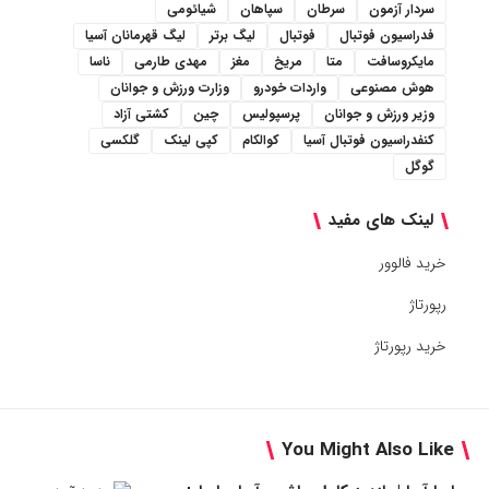
سردار آزمون
سرطان
سپاهان
شیائومی
فدراسیون فوتبال
فوتبال
لیگ برتر
لیگ قهرمانان آسیا
مایکروسافت
متا
مریخ
مغز
مهدی طارمی
ناسا
هوش مصنوعی
واردات خودرو
وزارت ورزش و جوانان
وزیر ورزش و جوانان
پرسپولیس
چین
کشتی آزاد
کنفدراسیون فوتبال آسیا
کوالکام
کپی لینک
گلکسی
گوگل
لینک های مفید
خرید فالوور
رپورتاژ
خرید رپورتاژ
You Might Also Like