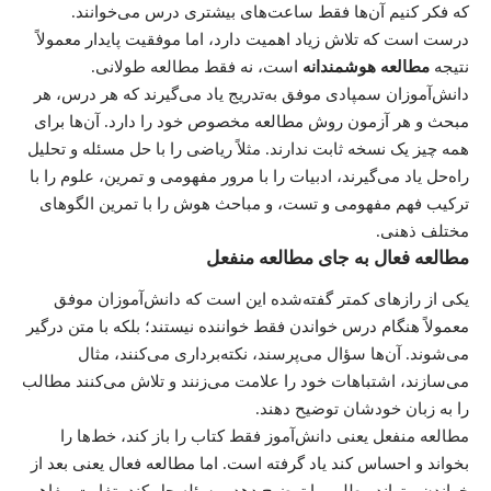
که فکر کنیم آن‌ها فقط ساعت‌های بیشتری درس می‌خوانند.
درست است که تلاش زیاد اهمیت دارد، اما موفقیت پایدار معمولاً
نتیجه
مطالعه هوشمندانه
است، نه فقط مطالعه طولانی.
دانش‌آموزان سمپادی موفق به‌تدریج یاد می‌گیرند که هر درس، هر
مبحث و هر آزمون روش مطالعه مخصوص خود را دارد. آن‌ها برای
همه چیز یک نسخه ثابت ندارند. مثلاً ریاضی را با حل مسئله و تحلیل
راه‌حل یاد می‌گیرند، ادبیات را با مرور مفهومی و تمرین، علوم را با
ترکیب فهم مفهومی و تست، و مباحث هوش را با تمرین الگوهای
مختلف ذهنی.
مطالعه فعال به جای مطالعه منفعل
یکی از رازهای کمتر گفته‌شده این است که دانش‌آموزان موفق
معمولاً هنگام درس خواندن فقط خواننده نیستند؛ بلکه با متن درگیر
می‌شوند. آن‌ها سؤال می‌پرسند، نکته‌برداری می‌کنند، مثال
می‌سازند، اشتباهات خود را علامت می‌زنند و تلاش می‌کنند مطالب
را به زبان خودشان توضیح دهند.
مطالعه منفعل یعنی دانش‌آموز فقط کتاب را باز کند، خط‌ها را
بخواند و احساس کند یاد گرفته است. اما مطالعه فعال یعنی بعد از
خواندن، بتواند مطلب را توضیح دهد، مسئله حل کند، تفاوت مفاهیم