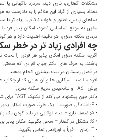
مشکلات گفتاری، تاری دید، سردرد ناگهانی یا سرد
تعداد بسیاری از افراد این علائم را به نادرست به
دماهای پایین، افتنور و خواب ناکافی، زیاد تر با 
مغزی به موقع شناسایی نشود، امکان پذیر فرد با 
درمان سکته مغزی، هر دقیقه اهمیت دارد و هر گونه
چه افرادی زیاد تر در خطر سکت
اگرچه سکته مغزی امکان پذیر هر فردی را تحت تأ
باشند. به حرف های دکتر جین، افرادی که سختی خون ب
در فصل زمستان مراقبت بیشتری انجام بدهند.
افراد سالمند، سیگاری ها و آن هایی که از چکاپ ه
روش FAST و تشخیص سریع سکته مغزی
دکتر جین پیشنهاد می کند از تکنیک FAST برای شناسایی سریع سکته مغزی منفعت گیری کنید:
• F: افتادگی صورت – یک طرف صورت امکان پذیر بی حس یا افتاده باشد.
• A: ضعف بازو – عدم توانایی در بلند کردن یک بازو یا ضعف ناگهانی در آن.
• S: مشکل در گفتار – سخن بگویید امکان پذیر بریده بریده یا نامفهوم شود.
• T: زمان – فوراً با اورژانس تماس بگیرید.