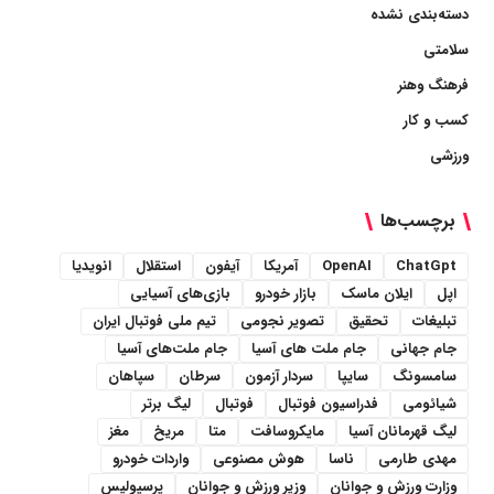
دسته‌بندی نشده
سلامتی
فرهنگ وهنر
کسب و کار
ورزشی
برچسب‌ها
ChatGpt
OpenAI
آمریکا
آیفون
استقلال
انویدیا
اپل
ایلان ماسک
بازار خودرو
بازی‌های آسیایی
تبلیغات
تحقیق
تصویر نجومی
تیم ملی فوتبال ایران
جام جهانی
جام ملت های آسیا
جام ملت‌های آسیا
سامسونگ
سایپا
سردار آزمون
سرطان
سپاهان
شیائومی
فدراسیون فوتبال
فوتبال
لیگ برتر
لیگ قهرمانان آسیا
مایکروسافت
متا
مریخ
مغز
مهدی طارمی
ناسا
هوش مصنوعی
واردات خودرو
وزارت ورزش و جوانان
وزیر ورزش و جوانان
پرسپولیس