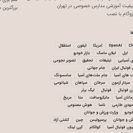
یفیت آموزشی مدارس خصوصی در تهران
بزرگترین 
زوگام با نصب
ا
C
OpenAI
آمریکا
آیفون
استقلال
اپل
ایلان ماسک
بازار خودرو
ی آسیایی
تبلیغات
تحقیق
تصویر نجومی
فوتبال ایران
جام جهانی
 های آسیا
جام ملت‌های آسیا
سامسونگ
سردار آزمون
سرطان
سپاهان
شیائومی
ن فوتبال
فوتبال
لیگ برتر
مانان آسیا
مایکروسافت
متا
مریخ
مهدی طارمی
ناسا
هوش مصنوعی
خودرو
وزارت ورزش و جوانان
زش و جوانان
پرسپولیس
چین
کشتی آزاد
یون فوتبال آسیا
کوالکام
کپی لینک