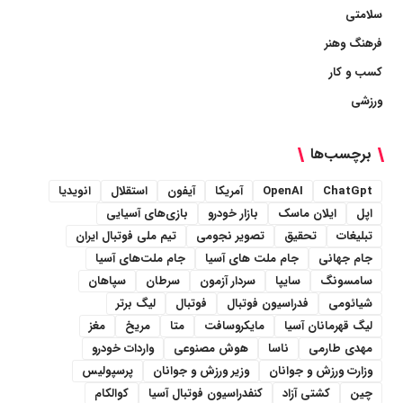
سلامتی
فرهنگ وهنر
کسب و کار
ورزشی
برچسب‌ها
ChatGpt
OpenAI
آمریکا
آیفون
استقلال
انویدیا
اپل
ایلان ماسک
بازار خودرو
بازی‌های آسیایی
تبلیغات
تحقیق
تصویر نجومی
تیم ملی فوتبال ایران
جام جهانی
جام ملت های آسیا
جام ملت‌های آسیا
سامسونگ
سایپا
سردار آزمون
سرطان
سپاهان
شیائومی
فدراسیون فوتبال
فوتبال
لیگ برتر
لیگ قهرمانان آسیا
مایکروسافت
متا
مریخ
مغز
مهدی طارمی
ناسا
هوش مصنوعی
واردات خودرو
وزارت ورزش و جوانان
وزیر ورزش و جوانان
پرسپولیس
چین
کشتی آزاد
کنفدراسیون فوتبال آسیا
کوالکام