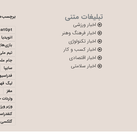
تبلیغات متنی
برچسب‌ه
اخبار ورزشی
hatGpt
اخبار فرهنگ وهنر
انویدیا
اخبار تکنولوژی
بازی‌ها
اخبار کسب و کار
تیم ملی 
اخبار اقتصادی
جام ملت
اخبار سلامتی
سایپا
فدراسیو
لیگ قهر
مغز
واردات 
وزیر ور
کنفدراس
گلکسی