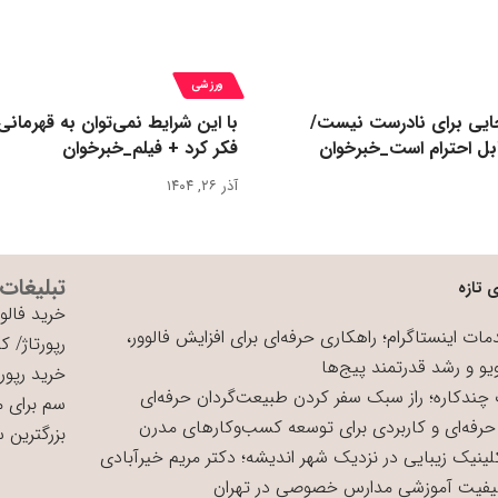
ورزشی
یی برای نادرست نیست/
با این شرایط نمی‌توان به قهرمانی
بل احترام است_خبرخوان
فکر کرد + فیلم_خبرخوان
آذر ۲۶, ۱۴۰۴
تبلیغات
 تازه
خرید فالوو
ات اینستاگرام؛ راهکاری حرفه‌ای برای افزایش فالوور،
رپورتاژ
/
کی
یو و رشد قدرتمند پیج‌ها
خرید رپورت
چندکاره؛ راز سبک سفر کردن طبیعت‌گردان حرفه‌ای
سم برای 
حرفه‌ای و کاربردی برای توسعه کسب‌وکارهای مدرن
بزرگترین 
لینیک زیبایی در نزدیک شهر اندیشه؛ دکتر مریم خیرآبادی
یفیت آموزشی مدارس خصوصی در تهران