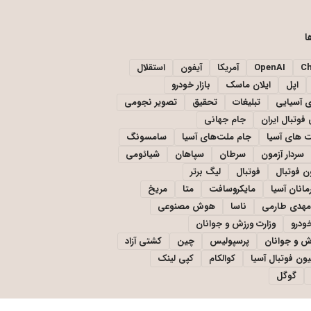
ا
C
OpenAI
آمریکا
آیفون
استقلال
اپل
ایلان ماسک
بازار خودرو
ی آسیایی
تبلیغات
تحقیق
تصویر نجومی
فوتبال ایران
جام جهانی
 های آسیا
جام ملت‌های آسیا
سامسونگ
سردار آزمون
سرطان
سپاهان
شیائومی
ن فوتبال
فوتبال
لیگ برتر
مانان آسیا
مایکروسافت
متا
مریخ
مهدی طارمی
ناسا
هوش مصنوعی
خودرو
وزارت ورزش و جوانان
زش و جوانان
پرسپولیس
چین
کشتی آزاد
یون فوتبال آسیا
کوالکام
کپی لینک
گوگل