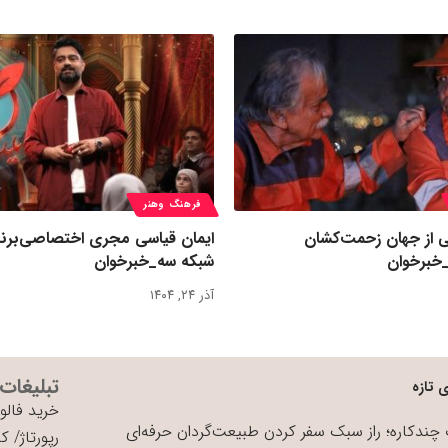
فرهنگ وهنر
ی از جهان زحمت‌کشان
ایمان قیاسی مجری اختصاصی‌برنا
خبرخوان
شبکه سه_خبرخوان
آذر ۲۴, ۱۴۰۴
تبلیغات
 تازه
خرید فالوو
چندکاره؛ راز سبک سفر کردن طبیعت‌گردان حرفه‌ای
رپورتاژ
/
کی