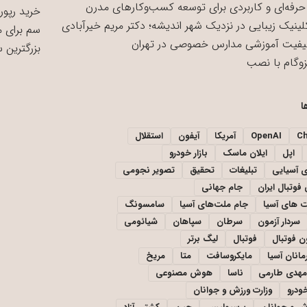
حرفه‌ای و کاربردی برای توسعه کسب‌وکارهای مدرن
خرید رپورت
لینیک زیبایی در نزدیک شهر اندیشه؛ دکتر مریم خیرآبادی
سم برای 
یفیت آموزشی مدارس خصوصی در تهران
بزرگترین 
زوگام با نصب
ا
C
OpenAI
آمریکا
آیفون
استقلال
اپل
ایلان ماسک
بازار خودرو
ی آسیایی
تبلیغات
تحقیق
تصویر نجومی
فوتبال ایران
جام جهانی
 های آسیا
جام ملت‌های آسیا
سامسونگ
سردار آزمون
سرطان
سپاهان
شیائومی
ن فوتبال
فوتبال
لیگ برتر
مانان آسیا
مایکروسافت
متا
مریخ
مهدی طارمی
ناسا
هوش مصنوعی
خودرو
وزارت ورزش و جوانان