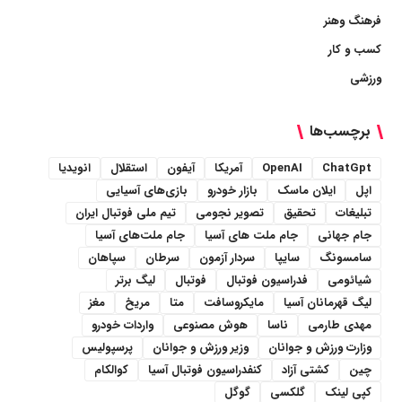
فرهنگ وهنر
کسب و کار
ورزشی
برچسب‌ها
ChatGpt
OpenAI
آمریکا
آیفون
استقلال
انویدیا
اپل
ایلان ماسک
بازار خودرو
بازی‌های آسیایی
تبلیغات
تحقیق
تصویر نجومی
تیم ملی فوتبال ایران
جام جهانی
جام ملت های آسیا
جام ملت‌های آسیا
سامسونگ
سایپا
سردار آزمون
سرطان
سپاهان
شیائومی
فدراسیون فوتبال
فوتبال
لیگ برتر
لیگ قهرمانان آسیا
مایکروسافت
متا
مریخ
مغز
مهدی طارمی
ناسا
هوش مصنوعی
واردات خودرو
وزارت ورزش و جوانان
وزیر ورزش و جوانان
پرسپولیس
چین
کشتی آزاد
کنفدراسیون فوتبال آسیا
کوالکام
کپی لینک
گلکسی
گوگل