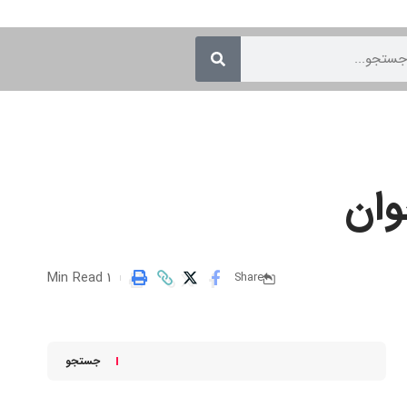
وان
1 Min Read
Share
جستجو