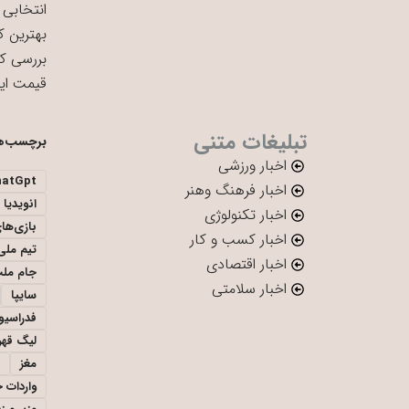
انتخابی 
بهترین ک
بررسی ک
قیمت ای
تبلیغات متنی
برچسب‌ه
اخبار ورزشی
hatGpt
اخبار فرهنگ وهنر
انویدیا
اخبار تکنولوژی
بازی‌ها
اخبار کسب و کار
تیم ملی 
اخبار اقتصادی
جام ملت
اخبار سلامتی
سایپا
فدراسیو
لیگ قهر
مغز
واردات 