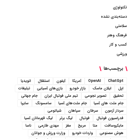
تکنولوژی
دسته‌بندی نشده
سلامتی
فرهنگ وهنر
کسب و کار
ورزشی
برچسب‌ها
ChatGpt
OpenAI
آمریکا
آیفون
استقلال
انویدیا
اپل
ایلان ماسک
بازار خودرو
بازی‌های آسیایی
تبلیغات
تحقیق
تصویر نجومی
تیم ملی فوتبال ایران
جام جهانی
جام ملت های آسیا
جام ملت‌های آسیا
سامسونگ
سایپا
سردار آزمون
سرطان
سپاهان
شیائومی
فدراسیون فوتبال
فوتبال
لیگ برتر
لیگ قهرمانان آسیا
مایکروسافت
متا
مریخ
مغز
مهدی طارمی
ناسا
هوش مصنوعی
واردات خودرو
وزارت ورزش و جوانان