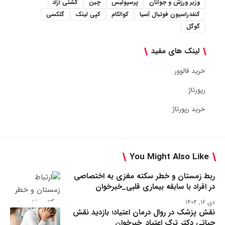
وزیر ورزش و جوانان
پرسپولیس
چین
کشتی آزاد
کنفدراسیون فوتبال آسیا
کوالکام
کپی لینک
گلکسی
گوگل
لینک های مفید
خرید فالوور
رپورتاژ
خرید رپورتاژ
You Might Also Like
ربط زمستان و خطر سکته مغزی به اختصاصی
در افراد با سابقه بیماری قلبی_خبرخوان
دی ۱۶, ۱۴۰۴
نقش پزشک در روال درمان اعتیاد؛ بازدید نقش
حیاتی دکتر ترک اعتیاد_خبرخوان