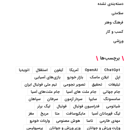
دسته‌بندی نشده
سلامتی
فرهنگ وهنر
کسب و کار
ورزشی
برچسب‌ها
ChatGpt
OpenAI
آمریکا
آیفون
استقلال
انویدیا
اپل
ایلان ماسک
بازار خودرو
بازی‌های آسیایی
تبلیغات
تحقیق
تصویر نجومی
تیم ملی فوتبال ایران
جام جهانی
جام ملت های آسیا
جام ملت‌های آسیا
سامسونگ
سایپا
سردار آزمون
سرطان
سپاهان
شیائومی
فدراسیون فوتبال
فوتبال
لیگ برتر
لیگ قهرمانان آسیا
مایکروسافت
متا
مریخ
مغز
مهدی طارمی
ناسا
هوش مصنوعی
واردات خودرو
وزارت ورزش و جوانان
وزیر ورزش و جوانان
پرسپولیس