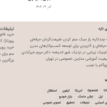
آذر ۲۶, ۱۴۰۴
تبلیغات
 تازه
خرید فالوو
چندکاره؛ راز سبک سفر کردن طبیعت‌گردان حرفه‌ای
رپورتاژ
/
کی
حرفه‌ای و کاربردی برای توسعه کسب‌وکارهای مدرن
خرید رپورت
لینیک زیبایی در نزدیک شهر اندیشه؛ دکتر مریم خیرآبادی
سم برای 
یفیت آموزشی مدارس خصوصی در تهران
بزرگترین 
زوگام با نصب
ا
C
OpenAI
آمریکا
آیفون
استقلال
اپل
ایلان ماسک
بازار خودرو
ی آسیایی
تبلیغات
تحقیق
تصویر نجومی