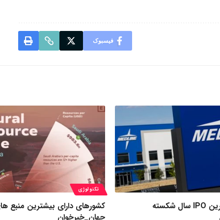
فیسبوک
تکنولوژی
رکورد بزرگ‌ترین IPO سال شکسته
کشورهای دارای بیشترین منبع ها
جهان_خبرخوان