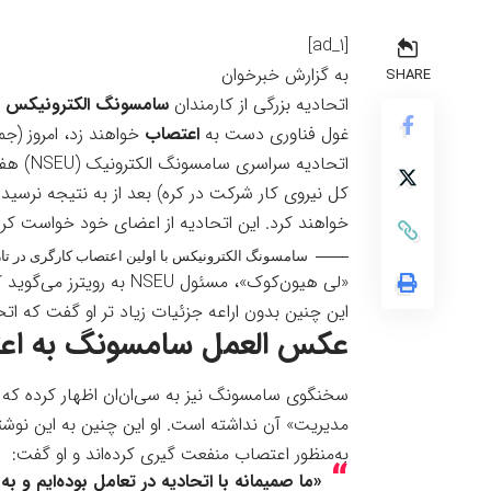
[ad_1]
به گزارش خبرخوان
SHARE
اتحادیه بزرگی از کارمندان
سامسونگ الکترونیکس
غول فناوری دست به
اعتصاب
خواهند زد، امروز (جمعه، ۱۸ خرداد) دست به این عم
کل نیروی کار شرکت در کره) بعد از به نتیجه نرسید
خواهند کرد. این اتحادیه از اعضای خود خواست کرده
سامسونگ الکترونیکس با اولین اعتصاب کارگری در تاریخ ۵۵ ساله خود روبه رو شد_خبرخ
«لی هیون‌کوک»، مسئول NSEU
به رویترز می‌گوید
ک
این چنین بدون اراعه جزئیات زیاد تر او گفت که ات
عکس العمل سامسونگ به اعت
سخنگوی سامسونگ نیز به
سی‌ان‌ان
اظهار کرده که 
مدیریت» آن نداشته است. او این چنین به این نوشته
به‌منظور اعتصاب منفعت گیری کرده‌اند و او گفت:
«ما صمیمانه با اتحادیه در تعامل بوده‌ایم و به 