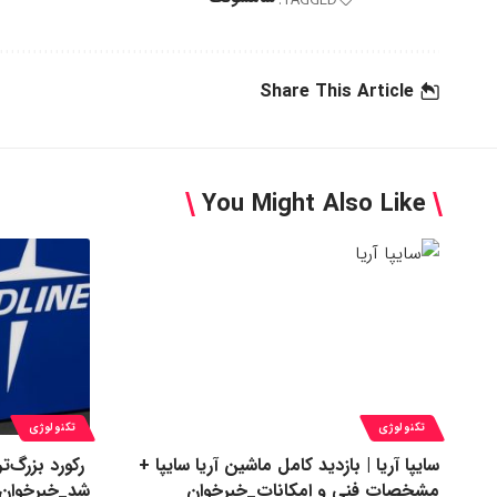
Share This Article
You Might Also Like
تکنولوژی
تکنولوژی
سایپا آریا | بازدید کامل ماشین آریا سایپا +
مشخصات فنی و امکانات_خبرخوان
شد_خبرخوان