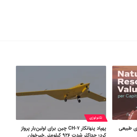
تکنولوژی
ی طبیعی
پهپاد پنهانکار CH-۷ چین برای اولین‌بار پرواز
کرد؛ حداکثر شدت ۹۲۶ کیلومتر_خبرخوان