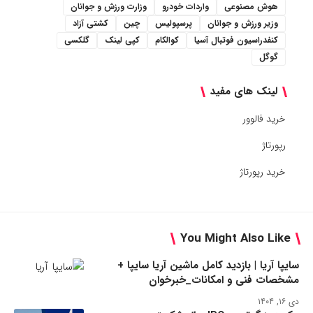
هوش مصنوعی
واردات خودرو
وزارت ورزش و جوانان
وزیر ورزش و جوانان
پرسپولیس
چین
کشتی آزاد
کنفدراسیون فوتبال آسیا
کوالکام
کپی لینک
گلکسی
گوگل
لینک های مفید
خرید فالوور
رپورتاژ
خرید رپورتاژ
You Might Also Like
سایپا آریا | بازدید کامل ماشین آریا سایپا +
مشخصات فنی و امکانات_خبرخوان
دی ۱۶, ۱۴۰۴