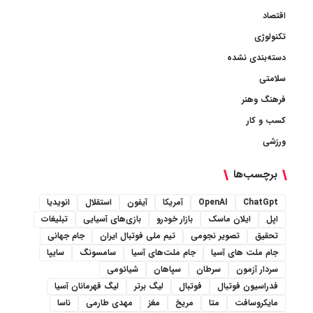
اقتصاد
تکنولوژی
دسته‌بندی نشده
سلامتی
فرهنگ وهنر
کسب و کار
ورزشی
برچسب‌ها
ChatGpt
OpenAI
آمریکا
آیفون
استقلال
انویدیا
اپل
ایلان ماسک
بازار خودرو
بازی‌های آسیایی
تبلیغات
تحقیق
تصویر نجومی
تیم ملی فوتبال ایران
جام جهانی
جام ملت های آسیا
جام ملت‌های آسیا
سامسونگ
سایپا
سردار آزمون
سرطان
سپاهان
شیائومی
فدراسیون فوتبال
فوتبال
لیگ برتر
لیگ قهرمانان آسیا
مایکروسافت
متا
مریخ
مغز
مهدی طارمی
ناسا