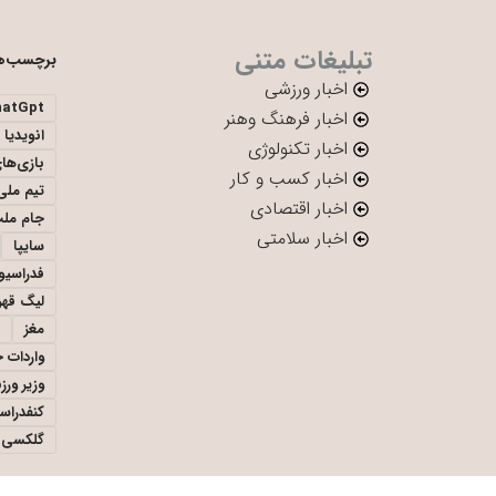
تبلیغات متنی
برچسب‌ه
اخبار ورزشی
hatGpt
اخبار فرهنگ وهنر
انویدیا
اخبار تکنولوژی
بازی‌ها
اخبار کسب و کار
تیم ملی 
اخبار اقتصادی
جام ملت
اخبار سلامتی
سایپا
فدراسیو
لیگ قهر
مغز
واردات 
وزیر ور
کنفدراس
گلکسی