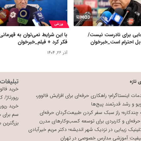
ورزشی
یی برای نادرست نیست/
با این شرایط نمی‌توان به قهرمانی
بل احترام است_خبرخوان
فکر کرد + فیلم_خبرخوان
آذر ۲۶, ۱۴۰۴
تبلیغات
 تازه
خرید فالوو
ات اینستاگرام؛ راهکاری حرفه‌ای برای افزایش فالوور،
رپورتاژ
/
کی
یو و رشد قدرتمند پیج‌ها
خرید رپورت
چندکاره؛ راز سبک سفر کردن طبیعت‌گردان حرفه‌ای
سم برای 
حرفه‌ای و کاربردی برای توسعه کسب‌وکارهای مدرن
بزرگترین 
لینیک زیبایی در نزدیک شهر اندیشه؛ دکتر مریم خیرآبادی
یفیت آموزشی مدارس خصوصی در تهران