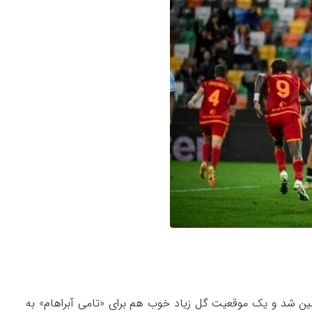
ی رم از دقیقه ۶۸ داخل زمین شد و یک موقعیت گل زیاد خوب هم برای «تامی آبراهام» به