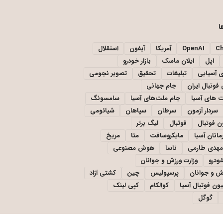
ا
C
OpenAI
آمریکا
آیفون
استقلال
اپل
ایلان ماسک
بازار خودرو
ی آسیایی
تبلیغات
تحقیق
تصویر نجومی
فوتبال ایران
جام جهانی
 های آسیا
جام ملت‌های آسیا
سامسونگ
سردار آزمون
سرطان
سپاهان
شیائومی
ن فوتبال
فوتبال
لیگ برتر
مانان آسیا
مایکروسافت
متا
مریخ
مهدی طارمی
ناسا
هوش مصنوعی
خودرو
وزارت ورزش و جوانان
زش و جوانان
پرسپولیس
چین
کشتی آزاد
یون فوتبال آسیا
کوالکام
کپی لینک
گوگل