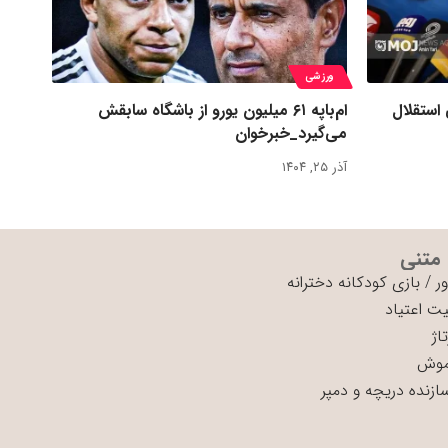
ورزشی
 استقلال
ام‌باپه ۶۱ میلیون یورو از باشگاه سابقش
می‌گیرد_خبرخوان
آذر ۲۵, ۱۴۰۴
 متنی
ر
/
بازی کودکانه دخترانه
ت اعتیاد
اژ
موش
سازنده دریچه و دمپر