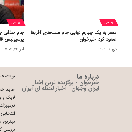
ورزشی
ورزشی
مصر به یک چهارم نهایی جام ملت‌های آفریقا
جام حذفی جا
صعود کرد_خبرخوان
پرسپولیس قا
دی ۱۶, ۱۴۰۴
آذر ۲۶, ۱۴۰۴
درباره ما
نوشته‌های
خبرخوان - برگزیده ترین اخبار
ایران وجهان - اخبار لحظه ای ایران
خرید خدم
لایک و و
تجهیزات 
انتخابی 
بهترین ک
بررسی ک