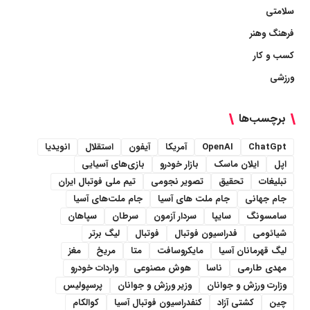
سلامتی
فرهنگ وهنر
کسب و کار
ورزشی
برچسب‌ها
ChatGpt
OpenAI
آمریکا
آیفون
استقلال
انویدیا
اپل
ایلان ماسک
بازار خودرو
بازی‌های آسیایی
تبلیغات
تحقیق
تصویر نجومی
تیم ملی فوتبال ایران
جام جهانی
جام ملت های آسیا
جام ملت‌های آسیا
سامسونگ
سایپا
سردار آزمون
سرطان
سپاهان
شیائومی
فدراسیون فوتبال
فوتبال
لیگ برتر
لیگ قهرمانان آسیا
مایکروسافت
متا
مریخ
مغز
مهدی طارمی
ناسا
هوش مصنوعی
واردات خودرو
وزارت ورزش و جوانان
وزیر ورزش و جوانان
پرسپولیس
چین
کشتی آزاد
کنفدراسیون فوتبال آسیا
کوالکام