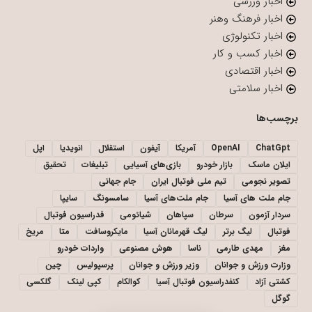
اخبار ورزشی
اخبار فرهنگ وهنر
اخبار تکنولوژی
اخبار کسب و کار
اخبار اقتصادی
اخبار سلامتی
برچسب‌ها
ChatGpt
OpenAI
آمریکا
آیفون
استقلال
انویدیا
اپل
ایلان ماسک
بازار خودرو
بازی‌های آسیایی
تبلیغات
تحقیق
تصویر نجومی
تیم ملی فوتبال ایران
جام جهانی
جام ملت های آسیا
جام ملت‌های آسیا
سامسونگ
سایپا
سردار آزمون
سرطان
سپاهان
شیائومی
فدراسیون فوتبال
فوتبال
لیگ برتر
لیگ قهرمانان آسیا
مایکروسافت
متا
مریخ
مغز
مهدی طارمی
ناسا
هوش مصنوعی
واردات خودرو
وزارت ورزش و جوانان
وزیر ورزش و جوانان
پرسپولیس
چین
کشتی آزاد
کنفدراسیون فوتبال آسیا
کوالکام
کپی لینک
گلکسی
گوگل