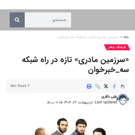
خانه
»
«سرزمین مادری» تازه در راه شبکه سه_خبرخوان
فرهنگ وهنر
«سرزمین مادری» تازه در راه شبکه
سه_خبرخوان
3 Min Read
علی باقری
Last updated: اردیبهشت ۲۲, ۱۴۰۳ ۱۱:۰۵ ب٫ظ