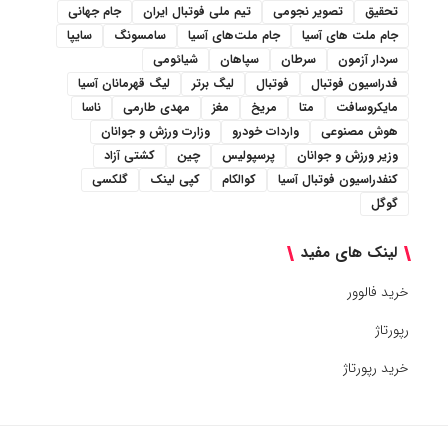
تحقیق
تصویر نجومی
تیم ملی فوتبال ایران
جام جهانی
جام ملت های آسیا
جام ملت‌های آسیا
سامسونگ
سایپا
سردار آزمون
سرطان
سپاهان
شیائومی
فدراسیون فوتبال
فوتبال
لیگ برتر
لیگ قهرمانان آسیا
مایکروسافت
متا
مریخ
مغز
مهدی طارمی
ناسا
هوش مصنوعی
واردات خودرو
وزارت ورزش و جوانان
وزیر ورزش و جوانان
پرسپولیس
چین
کشتی آزاد
کنفدراسیون فوتبال آسیا
کوالکام
کپی لینک
گلکسی
گوگل
لینک های مفید
خرید فالوور
رپورتاژ
خرید رپورتاژ