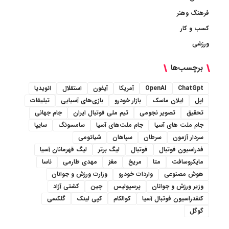
فرهنگ وهنر
کسب و کار
ورزشی
برچسب‌ها
ChatGpt
OpenAI
آمریکا
آیفون
استقلال
انویدیا
اپل
ایلان ماسک
بازار خودرو
بازی‌های آسیایی
تبلیغات
تحقیق
تصویر نجومی
تیم ملی فوتبال ایران
جام جهانی
جام ملت های آسیا
جام ملت‌های آسیا
سامسونگ
سایپا
سردار آزمون
سرطان
سپاهان
شیائومی
فدراسیون فوتبال
فوتبال
لیگ برتر
لیگ قهرمانان آسیا
مایکروسافت
متا
مریخ
مغز
مهدی طارمی
ناسا
هوش مصنوعی
واردات خودرو
وزارت ورزش و جوانان
وزیر ورزش و جوانان
پرسپولیس
چین
کشتی آزاد
کنفدراسیون فوتبال آسیا
کوالکام
کپی لینک
گلکسی
گوگل