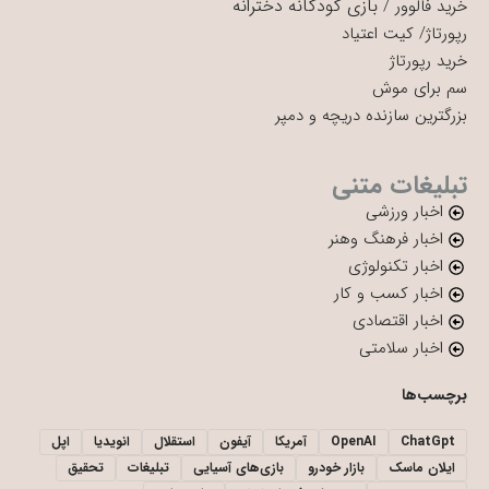
بازی کودکانه دخترانه
خرید فالوور
/
رپورتاژ
/
کیت اعتیاد
خرید رپورتاژ
سم برای موش
بزرگترین سازنده دریچه و دمپر
تبلیغات متنی
اخبار ورزشی
اخبار فرهنگ وهنر
اخبار تکنولوژی
اخبار کسب و کار
اخبار اقتصادی
اخبار سلامتی
برچسب‌ها
ChatGpt
OpenAI
آمریکا
آیفون
استقلال
انویدیا
اپل
ایلان ماسک
بازار خودرو
بازی‌های آسیایی
تبلیغات
تحقیق