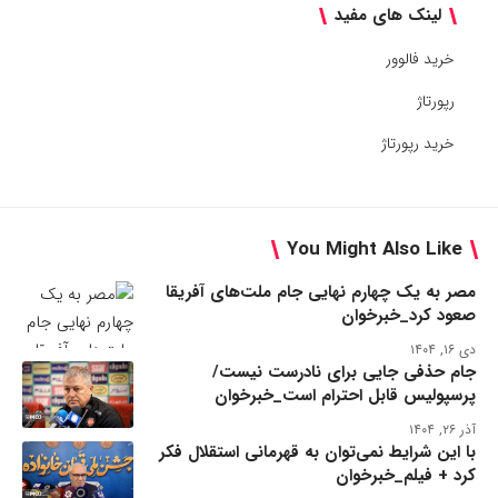
لینک های مفید
خرید فالوور
رپورتاژ
خرید رپورتاژ
You Might Also Like
مصر به یک چهارم نهایی جام ملت‌های آفریقا
صعود کرد_خبرخوان
دی ۱۶, ۱۴۰۴
جام حذفی جایی برای نادرست نیست/
پرسپولیس قابل احترام است_خبرخوان
آذر ۲۶, ۱۴۰۴
با این شرایط نمی‌توان به قهرمانی استقلال فکر
کرد + فیلم_خبرخوان