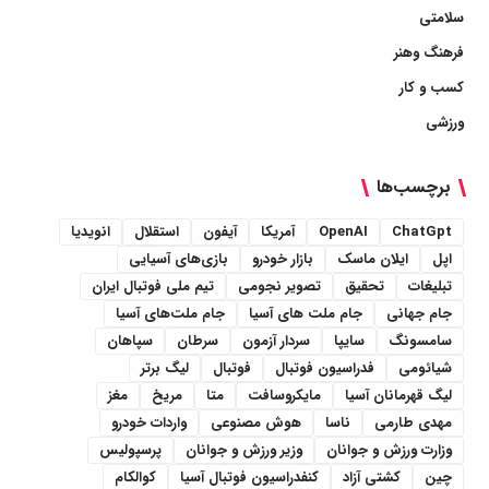
سلامتی
فرهنگ وهنر
کسب و کار
ورزشی
برچسب‌ها
ChatGpt
OpenAI
آمریکا
آیفون
استقلال
انویدیا
اپل
ایلان ماسک
بازار خودرو
بازی‌های آسیایی
تبلیغات
تحقیق
تصویر نجومی
تیم ملی فوتبال ایران
جام جهانی
جام ملت های آسیا
جام ملت‌های آسیا
سامسونگ
سایپا
سردار آزمون
سرطان
سپاهان
شیائومی
فدراسیون فوتبال
فوتبال
لیگ برتر
لیگ قهرمانان آسیا
مایکروسافت
متا
مریخ
مغز
مهدی طارمی
ناسا
هوش مصنوعی
واردات خودرو
وزارت ورزش و جوانان
وزیر ورزش و جوانان
پرسپولیس
چین
کشتی آزاد
کنفدراسیون فوتبال آسیا
کوالکام