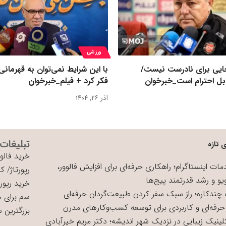
ورزشی
یی برای نادرست نیست/
با این شرایط نمی‌توان به قهرمانی
بل احترام است_خبرخوان
فکر کرد + فیلم_خبرخوان
آذر ۲۶, ۱۴۰۴
تبلیغات
 تازه
خرید فالوو
ات اینستاگرام؛ راهکاری حرفه‌ای برای افزایش فالوور،
رپورتاژ
/
کی
یو و رشد قدرتمند پیج‌ها
خرید رپورت
چندکاره؛ راز سبک سفر کردن طبیعت‌گردان حرفه‌ای
سم برای 
حرفه‌ای و کاربردی برای توسعه کسب‌وکارهای مدرن
بزرگترین 
لینیک زیبایی در نزدیک شهر اندیشه؛ دکتر مریم خیرآبادی