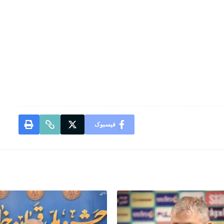
فیسبوک