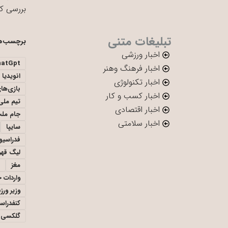
بررسی ک
تبلیغات متنی
برچسب‌ه
اخبار ورزشی
hatGpt
اخبار فرهنگ وهنر
انویدیا
اخبار تکنولوژی
بازی‌ها
اخبار کسب و کار
تیم ملی 
اخبار اقتصادی
جام ملت
اخبار سلامتی
سایپا
فدراسیو
لیگ قهر
مغز
واردات 
وزیر ور
کنفدراس
گلکسی