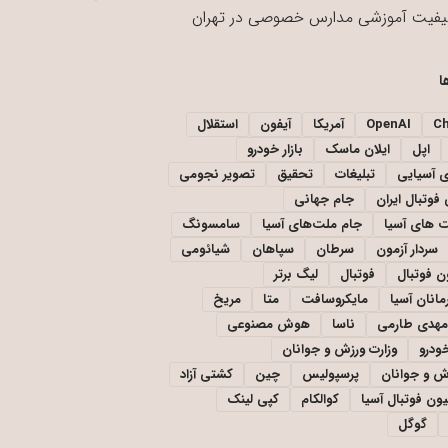
یفیت آموزشی مدارس خصوصی در تهران
ا
C
OpenAI
آمریکا
آیفون
استقلال
اپل
ایلان ماسک
بازار خودرو
ی آسیایی
تبلیغات
تحقیق
تصویر نجومی
فوتبال ایران
جام جهانی
 های آسیا
جام ملت‌های آسیا
سامسونگ
سردار آزمون
سرطان
سپاهان
شیائومی
ن فوتبال
فوتبال
لیگ برتر
مانان آسیا
مایکروسافت
متا
مریخ
مهدی طارمی
ناسا
هوش مصنوعی
خودرو
وزارت ورزش و جوانان
زش و جوانان
پرسپولیس
چین
کشتی آزاد
یون فوتبال آسیا
کوالکام
کپی لینک
گوگل