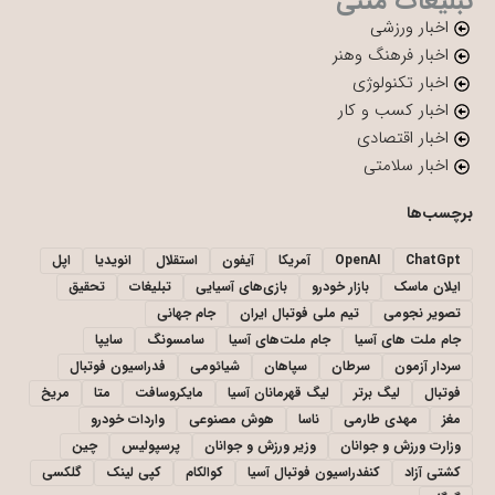
تبلیغات متنی
اخبار ورزشی
اخبار فرهنگ وهنر
اخبار تکنولوژی
اخبار کسب و کار
اخبار اقتصادی
اخبار سلامتی
برچسب‌ها
ChatGpt
OpenAI
آمریکا
آیفون
استقلال
انویدیا
اپل
ایلان ماسک
بازار خودرو
بازی‌های آسیایی
تبلیغات
تحقیق
تصویر نجومی
تیم ملی فوتبال ایران
جام جهانی
جام ملت های آسیا
جام ملت‌های آسیا
سامسونگ
سایپا
سردار آزمون
سرطان
سپاهان
شیائومی
فدراسیون فوتبال
فوتبال
لیگ برتر
لیگ قهرمانان آسیا
مایکروسافت
متا
مریخ
مغز
مهدی طارمی
ناسا
هوش مصنوعی
واردات خودرو
وزارت ورزش و جوانان
وزیر ورزش و جوانان
پرسپولیس
چین
کشتی آزاد
کنفدراسیون فوتبال آسیا
کوالکام
کپی لینک
گلکسی