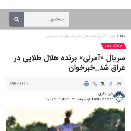
خانه
»
سریال «آمرلی» برنده هلال طلایی در عراق شد_خبرخوان
فرهنگ وهنر
سریال «آمرلی» برنده هلال طلایی در
عراق شد_خبرخوان
1 Min Read
علی باقری
Last updated: اردیبهشت ۲۳, ۱۴۰۳ ۱۱:۱۴ ب٫ظ