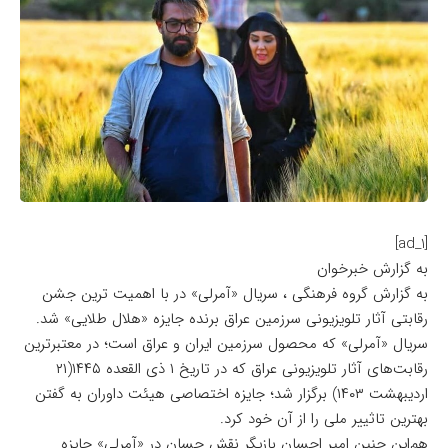
[ad_1]
به گزارش خبرخوان
به گزارش گروه فرهنگی ، سریال «آمرلی» در با اهمیت ترین جشن
رقابتی آثار تلویزیونی سرزمین عراق برنده جایزه «هلال طلایی» شد.
سریال «آمرلی» که محصول سرزمین ایران و عراق است؛ در معتبرترین
رقابت‌های آثار تلویزیونی عراق که در تاریخ ۱ ذی القعده ۱۴۴۵(۲۱
اردیبهشت ۱۴۰۳) برگزار شد؛ جایزه اختصاصی هیئت داوران به گفتن
بهترین تاثییر ملی را از آن خود کرد.
هم‌این چنین امیر احسان بازیگر نقش حسان در «آمرلی» جایزه