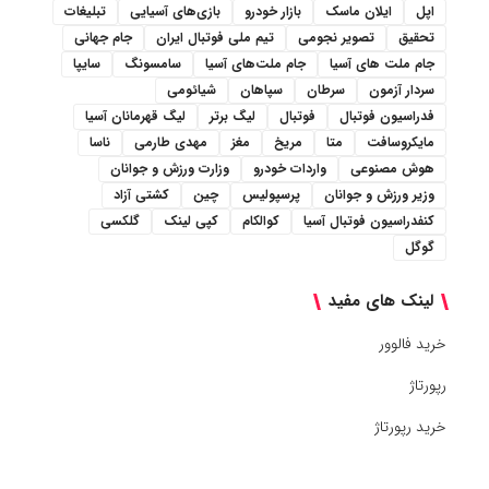
اپل
ایلان ماسک
بازار خودرو
بازی‌های آسیایی
تبلیغات
تحقیق
تصویر نجومی
تیم ملی فوتبال ایران
جام جهانی
جام ملت های آسیا
جام ملت‌های آسیا
سامسونگ
سایپا
سردار آزمون
سرطان
سپاهان
شیائومی
فدراسیون فوتبال
فوتبال
لیگ برتر
لیگ قهرمانان آسیا
مایکروسافت
متا
مریخ
مغز
مهدی طارمی
ناسا
هوش مصنوعی
واردات خودرو
وزارت ورزش و جوانان
وزیر ورزش و جوانان
پرسپولیس
چین
کشتی آزاد
کنفدراسیون فوتبال آسیا
کوالکام
کپی لینک
گلکسی
گوگل
لینک های مفید
خرید فالوور
رپورتاژ
خرید رپورتاژ