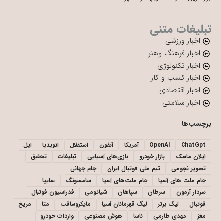
تبلیغات متنی
اخبار ورزشی
اخبار فرهنگ وهنر
اخبار تکنولوژی
اخبار کسب و کار
اخبار اقتصادی
اخبار سلامتی
برچسب‌ها
ChatGpt
OpenAI
آمریکا
آیفون
استقلال
انویدیا
اپل
ایلان ماسک
بازار خودرو
بازی‌های آسیایی
تبلیغات
تحقیق
تصویر نجومی
تیم ملی فوتبال ایران
جام جهانی
جام ملت های آسیا
جام ملت‌های آسیا
سامسونگ
سایپا
سردار آزمون
سرطان
سپاهان
شیائومی
فدراسیون فوتبال
فوتبال
لیگ برتر
لیگ قهرمانان آسیا
مایکروسافت
متا
مریخ
مغز
مهدی طارمی
ناسا
هوش مصنوعی
واردات خودرو