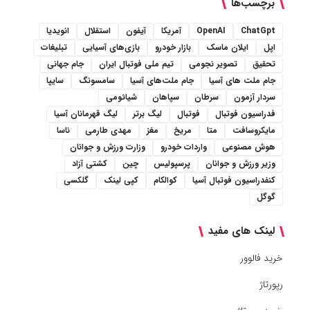
برچسب‌ها
ChatGpt
OpenAI
آمریکا
آیفون
استقلال
انویدیا
اپل
ایلان ماسک
بازار خودرو
بازی‌های آسیایی
تبلیغات
تحقیق
تصویر نجومی
تیم ملی فوتبال ایران
جام جهانی
جام ملت های آسیا
جام ملت‌های آسیا
سامسونگ
سایپا
سردار آزمون
سرطان
سپاهان
شیائومی
فدراسیون فوتبال
فوتبال
لیگ برتر
لیگ قهرمانان آسیا
مایکروسافت
متا
مریخ
مغز
مهدی طارمی
ناسا
هوش مصنوعی
واردات خودرو
وزارت ورزش و جوانان
وزیر ورزش و جوانان
پرسپولیس
چین
کشتی آزاد
کنفدراسیون فوتبال آسیا
کوالکام
کپی لینک
گلکسی
گوگل
لینک های مفید
خرید فالوور
رپورتاژ