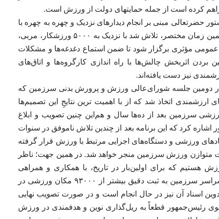
راهم کرده است از جمله حمایتهای دولت از ورزش است.
تور حضرتعالی مبنی بر انجام دیدارهای نزدیک و چهره به چهره با
قهرمانان و نخبگان، به استحضار می‌رسانم طی همین زمان مختصر، تلاش شد با نزدیک به ۵۰۰۰ ورزشکار، مربی،
می مؤثری برگزار شود تا ضمن استماع دغدغه‌ها و مشکلات
بردن اثربخش چالش‌ها با راه اندازی کارگروه‌ها و اتاق‌های
زشمندی نیز دست یافته‌اند.
ر دومین جلسه شورای‌عالی ورزش و پرورش بدنی سرزمین که
ی ارزشمندی اتخاذ شد که از با اهمیت ترین نتایجِ این تصمیم‌ها
۳۴۲۸ پروژه نیمه همه ورزشی سرزمین بعد از ده‌ها سال و هم‌این چنین تصویب و ابلاغ
شاره کرد که این برنامه بعد از چندین تلاش ناموفق در سنوات
ادهای ورزشی و دستگاه‌های اجرایی مرتبط با ورزش قرار گرفته
فت متوازن ورزش سرزمین منجر خواهد شد. در همین جهت؛ ناظر
ش هستیم که برای اولین‌بار در تاریخ، با همکاری و همراهی
کارشناسان پرتلاشِ وزارت ورزش و جوانان در سراسر سرزمین به ثبت دقیق بیشتر از ۹۳۰۰۰ مکان ورزشی در
دوین اسناد آن نیز در حال انجام است و در صورت تصویب نهایی
وی رئیس‌جمهور قطعاً به ریل‌گذاری نوین و هدفمندی در ورزش