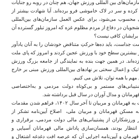
مان‌های بین المللی ورزش جهان، هم چنان در روبه رو جنایات
ده و سر در لاک خاموشی فرو برده‌اند. آیا شهادت بیشتر از
ی محسوب می‌شود، برای عکس العمل سازمان‌های بین‌المللی
ویان در دفاع از مردم مظلوم غزه که امروز تبلور گسترده آن
، برایشان کافی نیست؟
 جداست، باید ده‌ها حرکتِ متناقض خودشان را به آنان یادآور
ر بیشترین سطح خود با ورزش عجین کردند و امروز که پای ملت
ه‌اند. در همین جهت بنده به نمایندگی از جامعه بزرگ ورزش
یک و اِعمال سختی بر نهادهای بین‌المللی ورزش مبنی بر خارج
ن مهم با همه توان، تلاش می کنیم.
یبانی‌های مستمر و بی‌کوتاه دولت مردمی و به‌اختصاصی
رمانان و مدال آوران در سال قبل برداشته شد.
وزیر ورزش افزود: تسویه بدهی چندین ساله دولت به قهرمانان و مربیان تا آخر سال ۱۴۰۲، فراهم شدن مقدمات
 مسکن قهرمانان و مربیان ملی، اصلاح آیین‌نامه تشکر از
 ورزشکاران از پشتیبانی‌های مالی دولت مردمی، برقراری و
ظار بودند،‌ همسان‌سازی پاداش مالی قهرمانان آسیایی و
 قهرمان و آیین‌نامه اجرایی آن که عرصه افت دغدغه اشتغال و