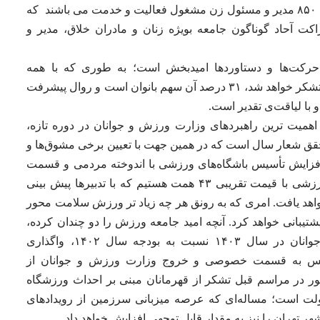
جوانان، فدراسیون‌ها و هیأت‌های ورزشی قریب به ۸۵۰ مدیر و مسئول زن مشغول فعالیت و خدمت می باشند که
ت آحاد گوناگون جامعه بویژه زنان و مادران خلاق، مدیر و
حرکت‌ها و دستاوردها امیدبخش است؛ به طوری که با همه
محدودیت‌های بین‌المللی از ۱۵۱۷ نفری که امروز تشکر خواهد شد، ۳۱ درصد آن سهم بانوان است و روال پیشرفت
و با لیاقت‌ی تقدیر است.
اهمیت ترین راهبردهای وزارت ورزش و جوانان در دوره تازه،
حقق شعار سال است که در همین جهت با تعیین برخی مشوق‌ها و
 افزایش تأسیس باشگاه‌های ورزشی با اندوخته مردمی و قسمت
خصوصی و رسیدن آن به تعداد ۳۴۰۰۰ باشگاه ورزشی با قیمت تقریبی ۴۳ همت هستیم که با تدبیرها پیش بینی
واهد یافت. امری که به رونق هر چه زیاد تر ورزش سلامت محور
تیبانی خواهد کرد. آنچه امید جامعه ورزش را دو چندان کرده،
افزایش ۹۴ درصدی اعتبارات حوزه ورزش و جوانان در سال ۱۴۰۳ نسبت به بودجه سال ۱۴۰۲، واگذاری
ولیس به قسمت خصوصی و خروج وزارت ورزش و جوانان از
ور در مراسم قبل تشکر از قهرمانان مبنی بر احداث ورزشگاه
ولت است؛ مساله‌ای که عرصه میزبانی سرزمین از رویدادهای
ر تهران را نیز به مقدار قابل توجهی افزایش خواهد داد.