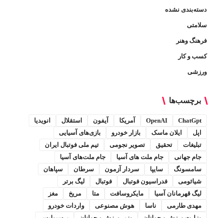
دسته‌بندی نشده
سلامتی
فرهنگ وهنر
کسب و کار
ورزشی
برچسب‌ها
ChatGpt
OpenAI
آمریکا
آیفون
استقلال
انویدیا
اپل
ایلان ماسک
بازار خودرو
بازی‌های آسیایی
تبلیغات
تحقیق
تصویر نجومی
تیم ملی فوتبال ایران
جام جهانی
جام ملت های آسیا
جام ملت‌های آسیا
سامسونگ
سایپا
سردار آزمون
سرطان
سپاهان
شیائومی
فدراسیون فوتبال
فوتبال
لیگ برتر
لیگ قهرمانان آسیا
مایکروسافت
متا
مریخ
مغز
مهدی طارمی
ناسا
هوش مصنوعی
واردات خودرو
وزارت ورزش و جوانان
وزیر ورزش و جوانان
پرسپولیس