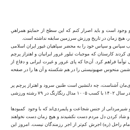
 وجود است و باید اصرار کنم که این سطح از حمایتو همراهیِ
ذار، هیچ زمان در تاریخ ورزش سرزمین سابقه نداشته است.
تب سپاس و سپاس خود را به محضر سپاهیان غیور ایران اسلامی
 کردند کارستان که موجبات تبلور غرور ایرانیان و اهتزاز پرچم
أما فراهم کرد. آن‌جا که پای غرور و غیرت ایرانی و دفاع از
ی دشمن منحوس صهیونیستی را در هم شکسته و آن ها را در صفحه
ی‌مان آشناست، چه دلنشین است طنین سرود و اهتراز پرچم پر
افتخار کشورمان در قله‌های بلند ورزش جهان که در سال ۱۴۰۲ با کسب ۱۰۰۵ مدال رنگارنگ در ۷۹ رشته ورزشی
شیرمردانی از جنس شجاعت و پایمردی‌اند که با وجود کمبودها
 و شاد کردن دل مردم دست نکشیدند و هیچ زمان دست نخواهند
ام راحل (ره) اجرش کم‌تر از اجر رزمندگان نیست. امروز این