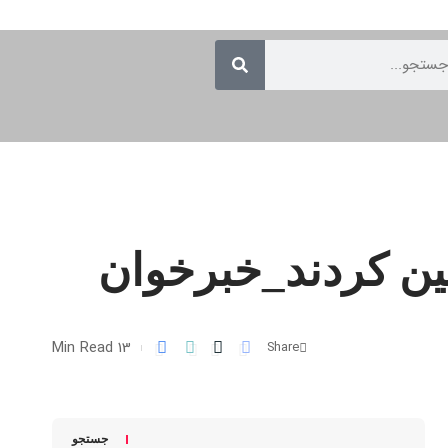
ن کردند_خبرخوان
13 Min Read
Share
جستجو