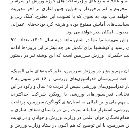
انه و عادلانه منبع های و زیرساخت‌های حوزه ورزش در سراسر
حروم و کم برخوردار و هم‌این چنین آغازی بر آخر مدیریت
خواهد می بود، به نحوی که با تصویب این مطرح، کلنگ زنی و
است‌های آمایش ممنوع بوده و هزینه کرد بودجه‌های عمرانی
وب، امکان پذیر خواهد می بود.
او همین طور گفت: به استحضار جامعه بزرگ ورزش می‌رسانم؛ تنها در شش ماهه دوم سال ۱۴۰۲، تعداد ۹۲۰
ی رسید و کوششها برای تکمیل هر چه بیش‌تر این پروژه‌ها ادامه
د حالت حکمرانی ورزش سرزمین است که این نوشته نیز در دستور
ان مهم و مؤثر در ورزش سرزمین، نظیر کمیته‌های ملی المپیک،
پارالمپیک و فدراسیون‌های ورزشی، ساماندهی و افت سرپرستان فدراسیون‌های ورزشی از ۱۶ فدراسیون به ۷
فدراسیون، اغازِ فراهم تجهیزات و امکانات مورد نیاز فدراسیون‌های ورزشی سپس از قریب ۱۵ سال و رکود در این
خاباتی فدراسیون‌های ورزشی با رویکرد شراکت حداکثری،
ی مهم ملی و بین‌المللی به استان‌های گوناگون سرزمین، پرداخت
 ورزشی، استقرارِ سامانه سوت زنی در راستای شفاف سازی و
خدامِ نخبگان جوان علمی در وزارت ورزش و جوانان و در نهایت
ش سرزمین، با این توضیح که هم اکنون در ستاد وزارت ورزش و