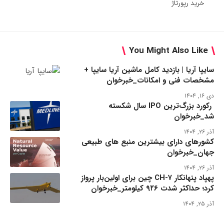
خرید رپورتاژ
You Might Also Like
سایپا آریا | بازدید کامل ماشین آریا سایپا +
مشخصات فنی و امکانات_خبرخوان
دی ۱۶, ۱۴۰۴
رکورد بزرگ‌ترین IPO سال شکسته
شد_خبرخوان
آذر ۲۶, ۱۴۰۴
کشورهای دارای بیشترین منبع های طبیعی
جهان_خبرخوان
آذر ۲۶, ۱۴۰۴
پهپاد پنهانکار CH-۷ چین برای اولین‌بار پرواز
کرد؛ حداکثر شدت ۹۲۶ کیلومتر_خبرخوان
آذر ۲۵, ۱۴۰۴