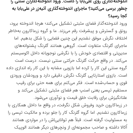
اندوخته‌گذاری روی علی‌بابا را داشت. ورود اندوخته‌گذاران سنتی را
چطور برسی می‌کنید؟ ماجرای اندوخته‌گذاری آتیه‌زر در علی‌بابا به
کجا رسید؟
ورود اندوخته‌گذار فضای مثبتی تشکیل می‌کند؛ هرجا اندوخته برود،
رونق و گسترش و پیشرفت رقم می‌زند. ما و گروه زرماکارون به‌خاطر
اختلاف نگرش موفق نشدیم این چنین فضایی را شکل بدهیم. اما
ماجرای گلرنگ متفاوت است. گروهی همانند گلرنگ پشتوانه‌های
مدیریتی و اقتصادی خودش را با نگرشی نوجویانه داخل اکوسیستم
می‌کند. در واقع حرکت گلرنگ حرکتی سنتی نیست. درست است
گروه سنتی این کار را کرده اما بازویی مشابه با این کار راه اندازی داده
است. بازوی استارتاپی گلرنگ نگرش دقیقی دارد و ورودشان ورودی
قوی و حساب‌شده است. فکر می‌کنم برای همه حتی برای رقیب
مستقیم تپسی یعنی اسنپ هم فضای مثبتی تشکیل می‌کند و
علتانگیزش برای رقابت خلق قیمت و نوآوری می‌شود.
در زرماکارون خرید وفروش شکل نگرفت، در واقع ما داخل همکاری با
زرماکارون نشدیم. اما گروه گلرنگ کار را جلو برده و مالکیت تپسی را
به مسئولیت گرفته است. قبلاً هم توانایی‌اش را در مواردی همانند
اُکالا داشته و صاحب مجموعه‌ای از ونچرهای دیگر همانند الوپیک