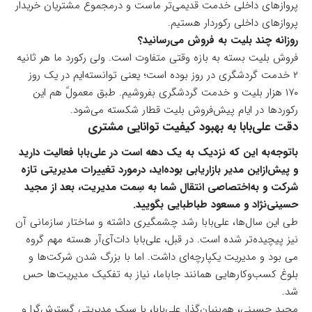
پروازهای داخلی خدمت قدیمی‌تر ماست و درمجموع مشتریان خریدار
پروازهای داخلی رکوردار هستیم.
روزانه چند بلیت به فروش می‌رسانید؟
فروش بلیت بسته به بازه وقتی متفاوت است. ولی رکورد ما هر ثانیه
۲ خدمت گردشگری در روز بوده است؛ یعنی توانسته‌ایم در یک روز
۱۷۰ هزار بلیت و خدمت گردشگری بفروشیم. طبق معمولً هم این
رکوردها در ایام پیش‌فروش بلیت قطار شکسته می‌شود.
دقت علی‌بابا به بهبود کیفیت توانایی مشتری
باتوجه‌به این که نزدیک به یک دهه است در علی‌بابا فعالیت دارید
و پیش‌ازاین مدیر بازاریابی بوده‌اید، درمورد تغییرات مدیریتی تازه
شرکت و به‌اختصاصی انتقال شما به‌ سِمت مدیریت، بعد از مجید
حسینی‌نژاد و مسعود طباطبایی بگویید.
طی این سال‌ها، علی‌بابا رشد چشمگیری داشته و ساختار سازمانی آن
نیز پیچیده‌تر شده است. در قبل، علی‌بابا دات‌آی‌آر هسته مهم گروه
می بود و مدیریت یکپارچه‌ای داشت. اما با بزرگ شدن شرکت‌ها و
بلوغ کسب‌وکارهایی همانند جاباما، نیاز به تفکیک مدیریت‌ها حس
شد.
مجید حسینی، هم‌بنیان‌گذار علی‌بابا، با سبک مدیریتی گسترش‌گرا و