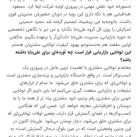
جسورانه خود نقش مهمی در پیروزی اولیه شرکت ایفا کرد. مسعود
طباطبایی هم با نگه داری این رویه در دوران حضورش مدیریتی قوی‌
داشت. باتوجه‌به این پیشینه، تصمیم گرفته شد مجید حسینی
تمرکزش را روی کل گروه علی‌بابا بگذارد و من نیز با نگاهی تخصصی
به حوزه بازاریابی، مدیریت علی‌بابا دات‌آی‌آر را برعهده بگیرم. به‌گفتن
اولین‌ مقصد هم به‌جستوجو بهبود کیفیت توانایی مشتریان هستم.
این توانایی بازاریابی قرار است چه آورده‌ای برای علی‌بابا داشته
باشد؟
معتقدم توانایی مشتری با اهمیت ترین عامل در پیروزی یک
کسب‌وکار است. در واقع خاستگاه بازاریابی و برندسازی مشتری است
و توانایی‌ای که برای مشتری خلق می‌شود. ما مدام از ابزارهای
تبلیغات و بازاریابی منفعت گیری می‌کنیم اما باور داریم اگر توانایی
خوبی برای مشتری رقم بزنیم، خود مشتری زیاد تر از همه ما را به
دوستان و اطرافیانش معارفه خواهد کرد. ضمن این که هنگامی
کسب‌وکارها در فضای گسترش قرار دارند، بعضی اوقات توانایی‌ای که
برای مشتری خلق می‌شود، دچار نوسان می‌شود. علی‌بابا اکنون در
این چنین وضعیتی است که در عین بلوغ، درحال گسترش است؛ به
این علت ملزوم است توانایی مشتریانش در سفر ارتقا اشکار کند و به