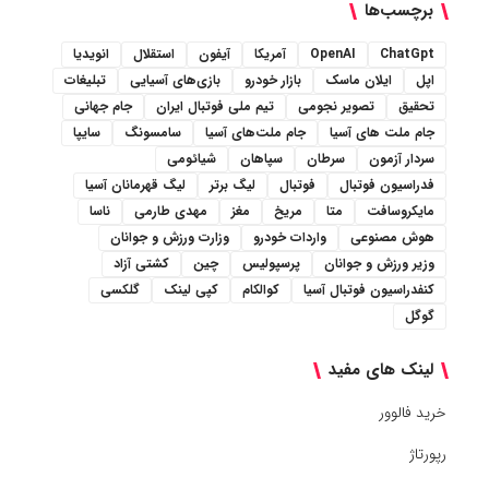
برچسب‌ها
ChatGpt
OpenAI
آمریکا
آیفون
استقلال
انویدیا
اپل
ایلان ماسک
بازار خودرو
بازی‌های آسیایی
تبلیغات
تحقیق
تصویر نجومی
تیم ملی فوتبال ایران
جام جهانی
جام ملت های آسیا
جام ملت‌های آسیا
سامسونگ
سایپا
سردار آزمون
سرطان
سپاهان
شیائومی
فدراسیون فوتبال
فوتبال
لیگ برتر
لیگ قهرمانان آسیا
مایکروسافت
متا
مریخ
مغز
مهدی طارمی
ناسا
هوش مصنوعی
واردات خودرو
وزارت ورزش و جوانان
وزیر ورزش و جوانان
پرسپولیس
چین
کشتی آزاد
کنفدراسیون فوتبال آسیا
کوالکام
کپی لینک
گلکسی
گوگل
لینک های مفید
خرید فالوور
رپورتاژ