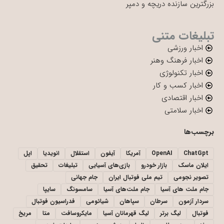
بزرگترین سازنده دریچه و دمپر
تبلیغات متنی
اخبار ورزشی
اخبار فرهنگ وهنر
اخبار تکنولوژی
اخبار کسب و کار
اخبار اقتصادی
اخبار سلامتی
برچسب‌ها
ChatGpt
OpenAI
آمریکا
آیفون
استقلال
انویدیا
اپل
ایلان ماسک
بازار خودرو
بازی‌های آسیایی
تبلیغات
تحقیق
تصویر نجومی
تیم ملی فوتبال ایران
جام جهانی
جام ملت های آسیا
جام ملت‌های آسیا
سامسونگ
سایپا
سردار آزمون
سرطان
سپاهان
شیائومی
فدراسیون فوتبال
فوتبال
لیگ برتر
لیگ قهرمانان آسیا
مایکروسافت
متا
مریخ