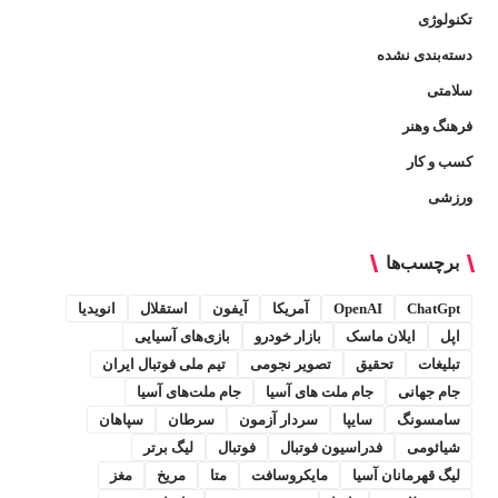
تکنولوژی
دسته‌بندی نشده
سلامتی
فرهنگ وهنر
کسب و کار
ورزشی
برچسب‌ها
ChatGpt
OpenAI
آمریکا
آیفون
استقلال
انویدیا
اپل
ایلان ماسک
بازار خودرو
بازی‌های آسیایی
تبلیغات
تحقیق
تصویر نجومی
تیم ملی فوتبال ایران
جام جهانی
جام ملت های آسیا
جام ملت‌های آسیا
سامسونگ
سایپا
سردار آزمون
سرطان
سپاهان
شیائومی
فدراسیون فوتبال
فوتبال
لیگ برتر
لیگ قهرمانان آسیا
مایکروسافت
متا
مریخ
مغز