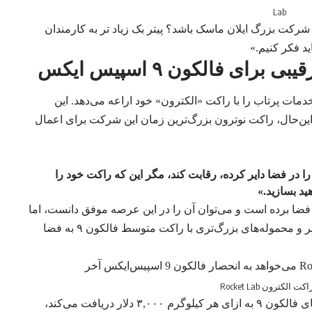
Lab
د رقیبی جدی برای شرکت بزرگ ایلان ماسک باشد؟ پیتر بک زیاد تر به کارمندان
ید فکر کنیم.»
 تأسیس شد، اکنون خدمات پرتاب را با راکت «الکترون» خود اراعه می‌دهد. این
این‌حال، راکت نوترون بزرگ‌ترین زمان این شرکت برای اعمال
را در فضا دایر کرده، رقابت کند، مگر این که راکت خود را
ید بسازید.»
 شرکت تا بحال ۲۰۰ ماهواره به فضا برده است و می‌توان آن را در این عرصه موفق دانست، اما
اسپیس‌ایکس باتوجه به این که می‌تواند با قیمت بهتر و محموله‌های بزرگ‌تری با راکت متوسط فالکون ۹ به فضا
اکت الکترون Rocket Lab
، اسپیس‌ایکس در پرتاب‌های فالکون ۹ به ازای هر کیلوگرم ۳,۰۰۰ دلار دریافت می‌کند،