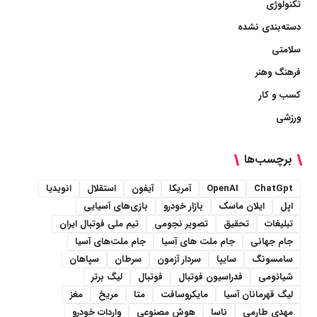
تکنولوژی
دسته‌بندی نشده
سلامتی
فرهنگ وهنر
کسب و کار
ورزشی
برچسب‌ها
ChatGpt
OpenAI
آمریکا
آیفون
استقلال
انویدیا
اپل
ایلان ماسک
بازار خودرو
بازی‌های آسیایی
تبلیغات
تحقیق
تصویر نجومی
تیم ملی فوتبال ایران
جام جهانی
جام ملت های آسیا
جام ملت‌های آسیا
سامسونگ
سایپا
سردار آزمون
سرطان
سپاهان
شیائومی
فدراسیون فوتبال
فوتبال
لیگ برتر
لیگ قهرمانان آسیا
مایکروسافت
متا
مریخ
مغز
مهدی طارمی
ناسا
هوش مصنوعی
واردات خودرو