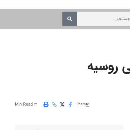
 روسیه
3 Min Read
Share