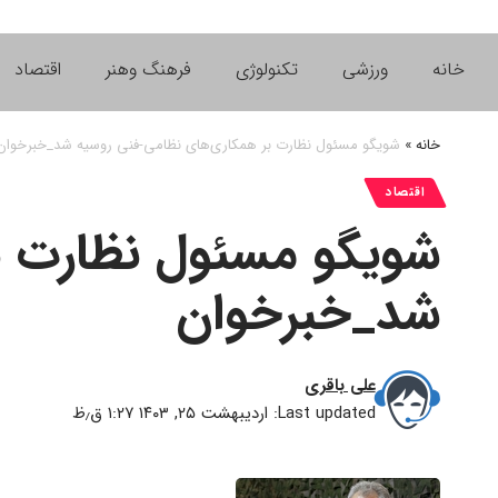
خانه
ورزشی
تکنولوژی
فرهنگ وهنر
اقتصاد
خانه
»
شویگو مسئول نظارت بر همکاری‌های نظامی-فنی روسیه شد_خبرخوان
اقتصاد
شویگو مسئول نظارت ب
شد_خبرخوان
علی باقری
Last updated: اردیبهشت ۲۵, ۱۴۰۳ ۱:۲۷ ق٫ظ