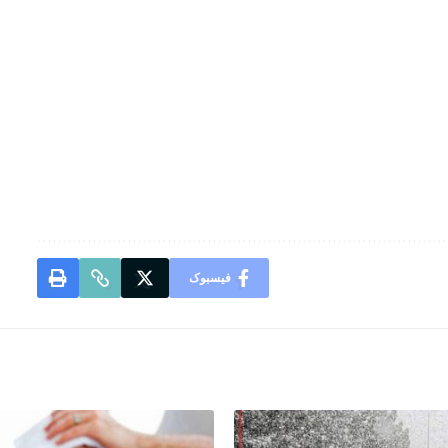
فیسبوک