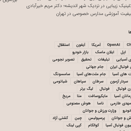
لینیک زیبایی در نزدیک شهر اندیشه؛ دکتر مریم خیرآبادی
یفیت آموزشی مدارس خصوصی در تهران
ا
C
OpenAI
آمریکا
آیفون
استقلال
اپل
ایلان ماسک
بازار خودرو
ی آسیایی
تبلیغات
تحقیق
تصویر نجومی
فوتبال ایران
جام جهانی
 های آسیا
جام ملت‌های آسیا
سامسونگ
سردار آزمون
سرطان
سپاهان
شیائومی
ن فوتبال
فوتبال
لیگ برتر
مانان آسیا
مایکروسافت
متا
مریخ
مهدی طارمی
ناسا
هوش مصنوعی
خودرو
وزارت ورزش و جوانان
زش و جوانان
پرسپولیس
چین
کشتی آزاد
یون فوتبال آسیا
کوالکام
کپی لینک