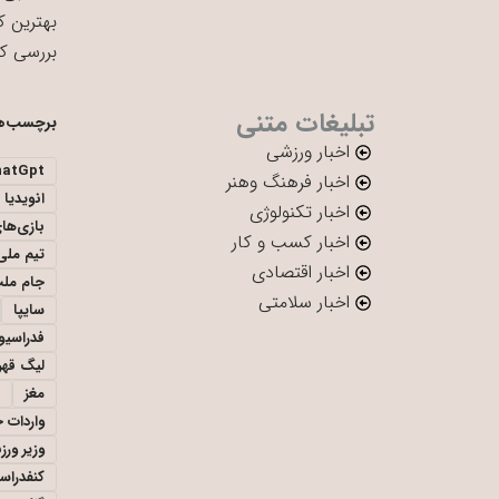
بهترین ک
بررسی ک
تبلیغات متنی
برچسب‌ه
اخبار ورزشی
hatGpt
اخبار فرهنگ وهنر
انویدیا
اخبار تکنولوژی
بازی‌ها
اخبار کسب و کار
تیم ملی 
اخبار اقتصادی
جام ملت
اخبار سلامتی
سایپا
فدراسیو
لیگ قهر
مغز
واردات 
وزیر ور
کنفدراس