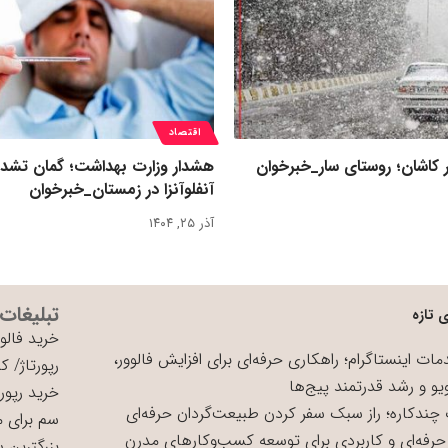
اقتصاد
 کاشان؛ روستای سار_خبرخوان
هشدار وزارت بهداشت؛ گمان تشد
آنفلوآنزا در زمستان_خبرخوان
آذر ۲۵, ۱۴۰۴
تبلیغات
 تازه
خرید فالوو
ات اینستاگرام؛ راهکاری حرفه‌ای برای افزایش فالوور،
رپورتاژ
/
کی
یو و رشد قدرتمند پیج‌ها
خرید رپورت
چندکاره؛ راز سبک سفر کردن طبیعت‌گردان حرفه‌ای
سم برای 
حرفه‌ای و کاربردی برای توسعه کسب‌وکارهای مدرن
بزرگترین 