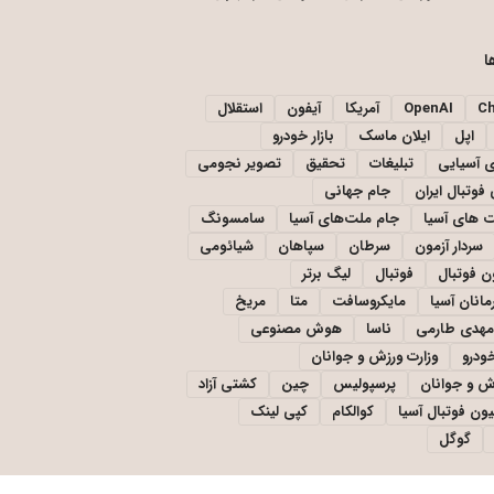
ا
C
OpenAI
آمریکا
آیفون
استقلال
اپل
ایلان ماسک
بازار خودرو
ی آسیایی
تبلیغات
تحقیق
تصویر نجومی
فوتبال ایران
جام جهانی
 های آسیا
جام ملت‌های آسیا
سامسونگ
سردار آزمون
سرطان
سپاهان
شیائومی
ن فوتبال
فوتبال
لیگ برتر
مانان آسیا
مایکروسافت
متا
مریخ
مهدی طارمی
ناسا
هوش مصنوعی
خودرو
وزارت ورزش و جوانان
زش و جوانان
پرسپولیس
چین
کشتی آزاد
یون فوتبال آسیا
کوالکام
کپی لینک
گوگل