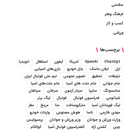
سلامتی
فرهنگ وهنر
کسب و کار
ورزشی
برچسب‌ها
ChatGpt
OpenAI
آمریکا
آیفون
استقلال
انویدیا
اپل
ایلان ماسک
بازار خودرو
بازی‌های آسیایی
تبلیغات
تحقیق
تصویر نجومی
تیم ملی فوتبال ایران
جام جهانی
جام ملت های آسیا
جام ملت‌های آسیا
سامسونگ
سایپا
سردار آزمون
سرطان
سپاهان
شیائومی
فدراسیون فوتبال
فوتبال
لیگ برتر
لیگ قهرمانان آسیا
مایکروسافت
متا
مریخ
مغز
مهدی طارمی
ناسا
هوش مصنوعی
واردات خودرو
وزارت ورزش و جوانان
وزیر ورزش و جوانان
پرسپولیس
چین
کشتی آزاد
کنفدراسیون فوتبال آسیا
کوالکام