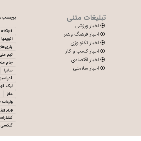
تبلیغات متنی
برچسب‌ه
اخبار ورزشی
hatGpt
اخبار فرهنگ وهنر
انویدیا
اخبار تکنولوژی
بازی‌ها
اخبار کسب و کار
تیم ملی 
اخبار اقتصادی
جام ملت
اخبار سلامتی
سایپا
فدراسیو
لیگ قهر
مغز
واردات 
وزیر ور
کنفدراس
گلکسی