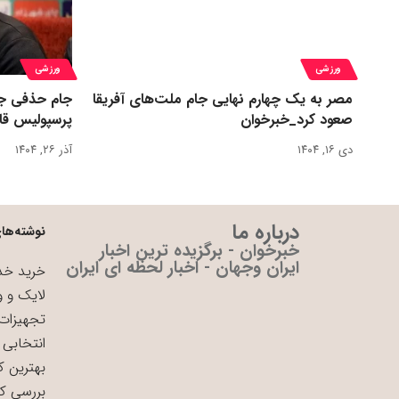
ورزشی
ورزشی
مصر به یک چهارم نهایی جام ملت‌های آفریقا
جام حذفی جا
صعود کرد_خبرخوان
پرسپولیس قا
دی ۱۶, ۱۴۰۴
آذر ۲۶, ۱۴۰۴
درباره ما
نوشته‌های
خبرخوان - برگزیده ترین اخبار
ایران وجهان - اخبار لحظه ای ایران
خرید خدم
لایک و و
تجهیزات 
انتخابی 
بهترین ک
بررسی ک