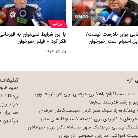
ورزشی
یی برای نادرست نیست/
با این شرایط نمی‌توان به قهرمانی
بل احترام است_خبرخوان
فکر کرد + فیلم_خبرخوان
آذر ۲۶, ۱۴۰۴
تبلیغات
 تازه
خرید فالوو
ات اینستاگرام؛ راهکاری حرفه‌ای برای افزایش فالوور،
رپورتاژ
/
کی
یو و رشد قدرتمند پیج‌ها
خرید رپورت
چندکاره؛ راز سبک سفر کردن طبیعت‌گردان حرفه‌ای
سم برای 
حرفه‌ای و کاربردی برای توسعه کسب‌وکارهای مدرن
بزرگترین 
لینیک زیبایی در نزدیک شهر اندیشه؛ دکتر مریم خیرآبادی
یفیت آموزشی مدارس خصوصی در تهران