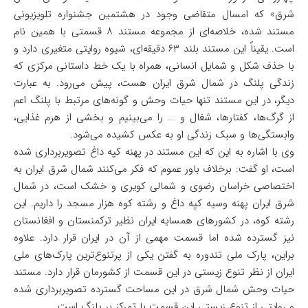
شرق» که امسال متقاضی وجود در هشتمین جشنواره تلویزیونی
مستند شده، خلاصه‌ای از مجموعه مستند ۸ قسمتی با همین نام
است. یقیناً این مستند بلند ۶۳ دقیقه‌ای، شیوه روایتی متغیری دارد و
با حذف شکل و شمایل انسانی، همراه با یک خط داستانی مرکزی که
زندگی پلنگ در شمال شرق ایران هست، پیش می‌رود. به عبارت
دیگر، در این مستند تنها حیات وحش و گونه‌های مرتبط با پلنگ اعم
از گرگ‌ها، کفتارها، شغال و … را می‌بینیم و بخشی از هرم غذایی،
وابستگی‌ها و سبک زندگی او به عکس کشیده می‌شود.
وی با اشاره به این که این مستند در پهنه کپه داغ تصویربرداری شده
است، او گفت: برخلاف باور عموم که فکر می‌کنند شمال شرق ایران به
اختصاصی خراسان رضوی و شمالی کویری و خشک است، در شمال
شرق ایران پهنه وسیه کپه داغ و رشته کوه هزار مسجد را داریم. این
رشته کوه، در کشورهای همسایه ایران نظیر ترکمنستان و افغانستان
نیز گسترده شده اما قسمت مهمی از آن در ایران قرار دارد. علاوه
براین، پارک ملی تندوره به گفتن یکی از پرتنوع‌ترین پارک‌های ملی
ایران از نظر تنوع زیستی در این قسمت از کشورمان قرار دارد. مستند
حیات وحش شمال شرق در این مساحت گسترده تصویربرداری شده
و روایتی از تنوع زیستی این قسمت با تمرکز بر پلنگ است.