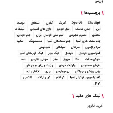
ورزشی
برچسب‌ها
ChatGpt
OpenAI
آمریکا
آیفون
استقلال
انویدیا
اپل
ایلان ماسک
بازار خودرو
بازی‌های آسیایی
تبلیغات
تحقیق
تصویر نجومی
تیم ملی فوتبال ایران
جام جهانی
جام ملت های آسیا
جام ملت‌های آسیا
سامسونگ
سایپا
سردار آزمون
سرطان
سپاهان
شیائومی
فدراسیون فوتبال
فوتبال
لیگ برتر
لیگ قهرمانان آسیا
مایکروسافت
متا
مریخ
مغز
مهدی طارمی
ناسا
هوش مصنوعی
واردات خودرو
وزارت ورزش و جوانان
وزیر ورزش و جوانان
پرسپولیس
چین
کشتی آزاد
کنفدراسیون فوتبال آسیا
کوالکام
کپی لینک
گلکسی
گوگل
لینک های مفید
خرید فالوور