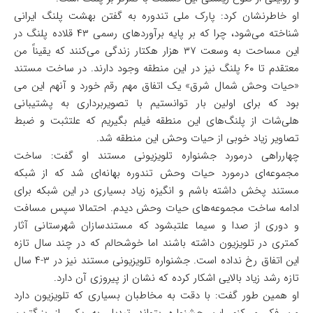
او خاطرنشان کرد: پارک ملی تندوره به گفتن بهشت پلنگ ایرانی
شناخته می‌شود، چرا که بر پایه برآوردهای رسمی ۴۳ قلاده پلنگ در
این مساحت به وسعت ۳۷ هزار هکتار زندگی می‌کنند که یقیناً من
معتقدم تا ۶۰ پلنگ نیز در این منطقه وجود دارند. در ساخت مستند
«حیات وحش شمال شرق» یک اتفاق مهم رقم خورد و آنهم این می
بود که برای اولین بار توانستیم با تصویربرداری به پشتیبانی
هلی‌شات از پلنگ‌های این منطقه فیلم بگیریم که علتثبت و ضبط
تصاویر زیاد خوبی از حیات وحش این منطقه شد.
چهارراهی درمورد جشنواره تلویزیونی مستند او گفت: ساخت
مجموعه‌ای درمورد حیات وحش تندوره بهانه‌ای شد که از شبکه
مستند پخش داشته باشم و انگیزه زیاد بسیاری در این شبکه برای
ادامه ساخت مجموعه‌های حیات وحش دیدم. احتمالا سپس مسافت
و دوری از صدا و سیما علتبشود که مستندسازان شهرستانی آثار
کمتری در تلویزیون داشته باشند اما خوشحالم که در چند سال تازه
این اتفاق رخ نداده است. جشنواره تلویزیونی مستند نیز در ۳-۴ سال
تازه رشد زیاد بالایی اشکار کرده که نشان از پیروزی آن دارد.
او همین طور گفت: با دقت به مخاطبان بسیاری که تلویزیون دارد