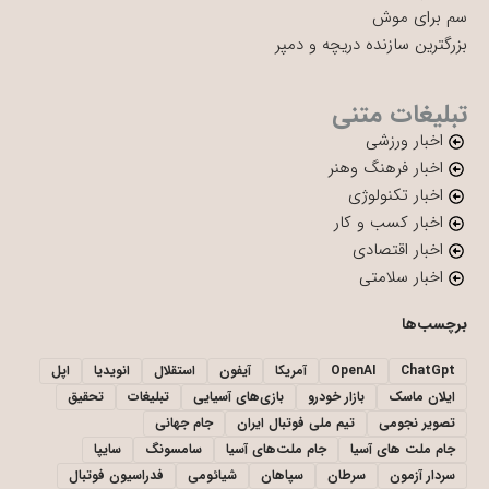
سم برای موش
بزرگترین سازنده دریچه و دمپر
تبلیغات متنی
اخبار ورزشی
اخبار فرهنگ وهنر
اخبار تکنولوژی
اخبار کسب و کار
اخبار اقتصادی
اخبار سلامتی
برچسب‌ها
ChatGpt
OpenAI
آمریکا
آیفون
استقلال
انویدیا
اپل
ایلان ماسک
بازار خودرو
بازی‌های آسیایی
تبلیغات
تحقیق
تصویر نجومی
تیم ملی فوتبال ایران
جام جهانی
جام ملت های آسیا
جام ملت‌های آسیا
سامسونگ
سایپا
سردار آزمون
سرطان
سپاهان
شیائومی
فدراسیون فوتبال