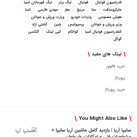
فدراسیون فوتبال
فوتبال
لیگ برتر
لیگ قهرمانان آسیا
مایکروسافت
متا
مریخ
مغز
مهدی طارمی
ناسا
هوش مصنوعی
واردات خودرو
وزارت ورزش و جوانان
وزیر ورزش و جوانان
پرسپولیس
چین
کشتی آزاد
کنفدراسیون فوتبال آسیا
کوالکام
کپی لینک
گلکسی
گوگل
لینک های مفید
خرید فالوور
رپورتاژ
خرید رپورتاژ
You Might Also Like
سایپا آریا | بازدید کامل ماشین آریا سایپا +
مشخصات فنی و امکانات_خبرخوان