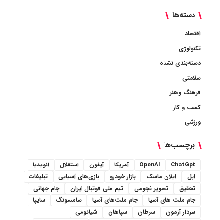
دسته‌ها
اقتصاد
تکنولوژی
دسته‌بندی نشده
سلامتی
فرهنگ وهنر
کسب و کار
ورزشی
برچسب‌ها
ChatGpt
OpenAI
آمریکا
آیفون
استقلال
انویدیا
اپل
ایلان ماسک
بازار خودرو
بازی‌های آسیایی
تبلیغات
تحقیق
تصویر نجومی
تیم ملی فوتبال ایران
جام جهانی
جام ملت های آسیا
جام ملت‌های آسیا
سامسونگ
سایپا
سردار آزمون
سرطان
سپاهان
شیائومی