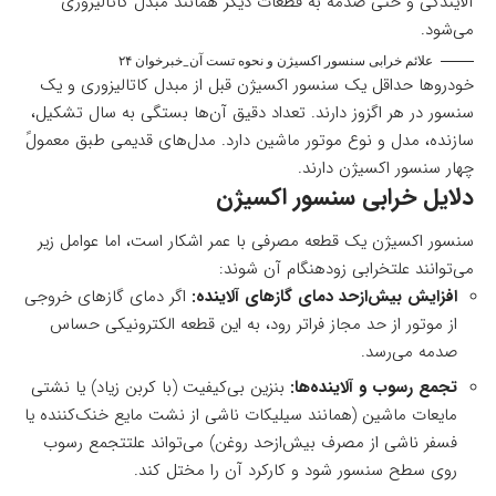
آلایندگی و حتی صدمه به قطعات دیگر همانند مبدل کاتالیزوری
می‌شود.
علائم خرابی سنسور اکسیژن و نحوه تست آن_خبرخوان ۲۴
خودروها حداقل یک سنسور اکسیژن قبل از مبدل کاتالیزوری و یک
سنسور در هر اگزوز دارند. تعداد دقیق آن‌ها بستگی به سال تشکیل،
سازنده، مدل و نوع موتور ماشین دارد. مدل‌های قدیمی طبق معمولً
چهار سنسور اکسیژن دارند.
دلایل خرابی سنسور اکسیژن
سنسور اکسیژن یک قطعه مصرفی با عمر اشکار است، اما عوامل زیر
می‌توانند علتخرابی زودهنگام آن شوند:
افزایش بیش‌ازحد دمای گازهای آلاینده:
اگر دمای گازهای خروجی
از موتور از حد مجاز فراتر رود، به این قطعه الکترونیکی حساس
صدمه می‌رسد.
تجمع رسوب و آلاینده‌ها:
بنزین بی‌کیفیت (با کربن زیاد) یا نشتی
مایعات ماشین (همانند سیلیکات ناشی از نشت مایع خنک‌کننده یا
فسفر ناشی از مصرف بیش‌ازحد روغن) می‌تواند علتتجمع رسوب
روی سطح سنسور شود و کارکرد آن را مختل کند.