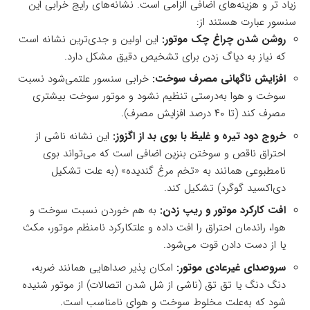
زیاد تر و هزینه‌های اضافی الزامی است. نشانه‌های رایج خرابی این
سنسور عبارت هستند از:
روشن شدن چراغ چک موتور:
این اولین و جدی‌ترین نشانه است
که نیاز به دیاگ زدن برای تشخیص دقیق مشکل دارد.
افزایش ناگهانی مصرف سوخت:
خرابی سنسور علتمی‌شود نسبت
سوخت و هوا به‌درستی تنظیم نشود و موتور سوخت بیشتری
مصرف کند (تا ۴۰ درصد افزایش مصرف).
خروج دود تیره و غلیظ با بوی بد از اگزوز:
این نشانه ناشی از
احتراق ناقص و سوختن بنزین اضافی است که می‌تواند بوی
نامطبوعی همانند به «تخم مرغ گندیده» (به علت تشکیل
دی‌اکسید گوگرد) تشکیل کند.
افت کارکرد موتور و ریپ زدن:
به هم خوردن نسبت سوخت و
هوا، راندمان احتراق را افت داده و علتکارکرد نامنظم موتور، مکث
یا از دست دادن قوت می‌شود.
سروصدای غیرعادی موتور:
امکان پذیر صداهایی همانند ضربه،
دنگ دنگ یا تق تق (ناشی از شل شدن اتصالات) از موتور شنیده
شود که به‌علت مخلوط سوخت و هوای نامناسب است.