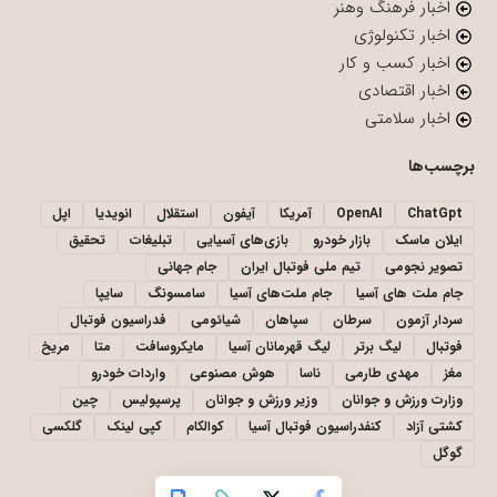
اخبار فرهنگ وهنر
اخبار تکنولوژی
اخبار کسب و کار
اخبار اقتصادی
اخبار سلامتی
برچسب‌ها
ChatGpt
OpenAI
آمریکا
آیفون
استقلال
انویدیا
اپل
ایلان ماسک
بازار خودرو
بازی‌های آسیایی
تبلیغات
تحقیق
تصویر نجومی
تیم ملی فوتبال ایران
جام جهانی
جام ملت های آسیا
جام ملت‌های آسیا
سامسونگ
سایپا
سردار آزمون
سرطان
سپاهان
شیائومی
فدراسیون فوتبال
فوتبال
لیگ برتر
لیگ قهرمانان آسیا
مایکروسافت
متا
مریخ
مغز
مهدی طارمی
ناسا
هوش مصنوعی
واردات خودرو
وزارت ورزش و جوانان
وزیر ورزش و جوانان
پرسپولیس
چین
کشتی آزاد
کنفدراسیون فوتبال آسیا
کوالکام
کپی لینک
گلکسی
گوگل