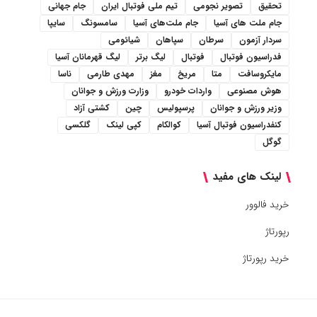
تحقیق
تصویر نجومی
تیم ملی فوتبال ایران
جام جهانی
جام ملت های آسیا
جام ملت‌های آسیا
سامسونگ
سایپا
سردار آزمون
سرطان
سپاهان
شیائومی
فدراسیون فوتبال
فوتبال
لیگ برتر
لیگ قهرمانان آسیا
مایکروسافت
متا
مریخ
مغز
مهدی طارمی
ناسا
هوش مصنوعی
واردات خودرو
وزارت ورزش و جوانان
وزیر ورزش و جوانان
پرسپولیس
چین
کشتی آزاد
کنفدراسیون فوتبال آسیا
کوالکام
کپی لینک
گلکسی
گوگل
لینک های مفید
خرید فالوور
رپورتاژ
خرید رپورتاژ