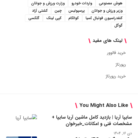
هوش مصنوعی
واردات خودرو
وزارت ورزش و جوانان
وزیر ورزش و جوانان
پرسپولیس
چین
کشتی آزاد
کنفدراسیون فوتبال آسیا
کوالکام
کپی لینک
گلکسی
گوگل
لینک های مفید
خرید فالوور
رپورتاژ
خرید رپورتاژ
You Might Also Like
سایپا آریا | بازدید کامل ماشین آریا سایپا +
مشخصات فنی و امکانات_خبرخوان
دی ۱۶, ۱۴۰۴