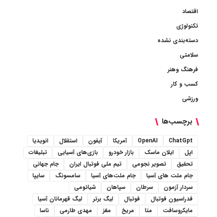
اقتصاد
تکنولوژی
دسته‌بندی نشده
سلامتی
فرهنگ وهنر
کسب و کار
ورزشی
برچسب‌ها
ChatGpt
OpenAI
آمریکا
آیفون
استقلال
انویدیا
اپل
ایلان ماسک
بازار خودرو
بازی‌های آسیایی
تبلیغات
تحقیق
تصویر نجومی
تیم ملی فوتبال ایران
جام جهانی
جام ملت های آسیا
جام ملت‌های آسیا
سامسونگ
سایپا
سردار آزمون
سرطان
سپاهان
شیائومی
فدراسیون فوتبال
فوتبال
لیگ برتر
لیگ قهرمانان آسیا
مایکروسافت
متا
مریخ
مغز
مهدی طارمی
ناسا