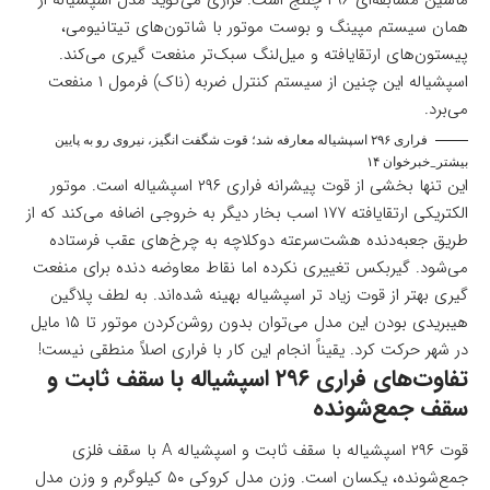
همان سیستم مپینگ و بوست موتور با شاتون‌های تیتانیومی،
پیستون‌های ارتقایافته و میل‌لنگ سبک‌تر منفعت گیری می‌کند.
اسپشیاله این چنین از سیستم کنترل ضربه (ناک) فرمول ۱ منفعت
می‌برد.
فراری ۲۹۶ اسپشیاله معارفه شد؛ قوت شگفت انگیز، نیروی رو به پایین
بیشتر_خبرخوان ۱۴
این تنها بخشی از قوت پیشرانه فراری ۲۹۶ اسپشیاله است. موتور
الکتریکی ارتقایافته ۱۷۷ اسب بخار دیگر به خروجی اضافه می‌کند که از
طریق جعبه‌دنده هشت‌سرعته دوکلاچه به چرخ‌های عقب فرستاده
می‌شود. گیربکس تغییری نکرده اما نقاط معاوضه دنده برای منفعت
گیری بهتر از قوت زیاد تر اسپشیاله بهینه شده‌اند. به لطف پلاگین
هیبریدی بودن این مدل می‌توان بدون روشن‌کردن موتور تا ۱۵ مایل
در شهر حرکت کرد. یقیناً انجام این کار با فراری اصلاً منطقی نیست!
تفاوت‌های فراری ۲۹۶ اسپشیاله با سقف ثابت و
سقف جمع‌شونده
قوت ۲۹۶ اسپشیاله با سقف ثابت و اسپشیاله A با سقف فلزی
جمع‌شونده، یکسان است. وزن مدل کروکی ۵۰ کیلوگرم و وزن مدل