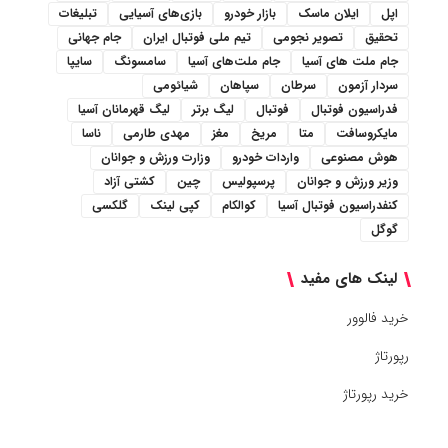
اپل
ایلان ماسک
بازار خودرو
بازی‌های آسیایی
تبلیغات
تحقیق
تصویر نجومی
تیم ملی فوتبال ایران
جام جهانی
جام ملت های آسیا
جام ملت‌های آسیا
سامسونگ
سایپا
سردار آزمون
سرطان
سپاهان
شیائومی
فدراسیون فوتبال
فوتبال
لیگ برتر
لیگ قهرمانان آسیا
مایکروسافت
متا
مریخ
مغز
مهدی طارمی
ناسا
هوش مصنوعی
واردات خودرو
وزارت ورزش و جوانان
وزیر ورزش و جوانان
پرسپولیس
چین
کشتی آزاد
کنفدراسیون فوتبال آسیا
کوالکام
کپی لینک
گلکسی
گوگل
لینک های مفید
خرید فالوور
رپورتاژ
خرید رپورتاژ