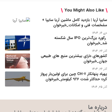
You Might Also Like
سایپا آریا | بازدید کامل ماشین آریا سایپا +
مشخصات فنی و امکانات_خبرخوان
دی ۱۶, ۱۴۰۴
رکورد بزرگ‌ترین IPO سال شکسته
شد_خبرخوان
آذر ۲۶, ۱۴۰۴
کشورهای دارای بیشترین منبع های طبیعی
جهان_خبرخوان
آذر ۲۶, ۱۴۰۴
پهپاد پنهانکار CH-۷ چین برای اولین‌بار پرواز
کرد؛ حداکثر شدت ۹۲۶ کیلومتر_خبرخوان
آذر ۲۵, ۱۴۰۴
درباره ما