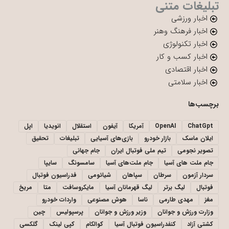
تبلیغات متنی
اخبار ورزشی
اخبار فرهنگ وهنر
اخبار تکنولوژی
اخبار کسب و کار
اخبار اقتصادی
اخبار سلامتی
برچسب‌ها
ChatGpt
OpenAI
آمریکا
آیفون
استقلال
انویدیا
اپل
ایلان ماسک
بازار خودرو
بازی‌های آسیایی
تبلیغات
تحقیق
تصویر نجومی
تیم ملی فوتبال ایران
جام جهانی
جام ملت های آسیا
جام ملت‌های آسیا
سامسونگ
سایپا
سردار آزمون
سرطان
سپاهان
شیائومی
فدراسیون فوتبال
فوتبال
لیگ برتر
لیگ قهرمانان آسیا
مایکروسافت
متا
مریخ
مغز
مهدی طارمی
ناسا
هوش مصنوعی
واردات خودرو
وزارت ورزش و جوانان
وزیر ورزش و جوانان
پرسپولیس
چین
کشتی آزاد
کنفدراسیون فوتبال آسیا
کوالکام
کپی لینک
گلکسی