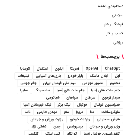
دسته‌بندی نشده
سلامتی
فرهنگ وهنر
کسب و کار
ورزشی
برچسب‌ها
ChatGpt
OpenAI
آمریکا
آیفون
استقلال
انویدیا
اپل
ایلان ماسک
بازار خودرو
بازی‌های آسیایی
تبلیغات
تحقیق
تصویر نجومی
تیم ملی فوتبال ایران
جام جهانی
جام ملت های آسیا
جام ملت‌های آسیا
سامسونگ
سایپا
سردار آزمون
سرطان
سپاهان
شیائومی
فدراسیون فوتبال
فوتبال
لیگ برتر
لیگ قهرمانان آسیا
مایکروسافت
متا
مریخ
مغز
مهدی طارمی
ناسا
هوش مصنوعی
واردات خودرو
وزارت ورزش و جوانان
وزیر ورزش و جوانان
پرسپولیس
چین
کشتی آزاد
کنفدراسیون فوتبال آسیا
کوالکام
کپی لینک
گلکسی