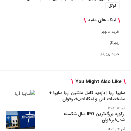
گوگل
لینک های مفید
خرید فالوور
رپورتاژ
خرید رپورتاژ
You Might Also Like
سایپا آریا | بازدید کامل ماشین آریا سایپا +
مشخصات فنی و امکانات_خبرخوان
دی ۱۶, ۱۴۰۴
رکورد بزرگ‌ترین IPO سال شکسته
شد_خبرخوان
آذر ۲۶, ۱۴۰۴