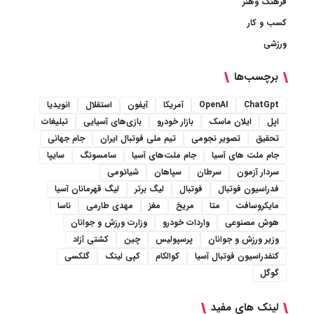
فرهنگ وهنر
کسب و کار
ورزشی
برچسب‌ها
ChatGpt
OpenAI
آمریکا
آیفون
استقلال
انویدیا
اپل
ایلان ماسک
بازار خودرو
بازی‌های آسیایی
تبلیغات
تحقیق
تصویر نجومی
تیم ملی فوتبال ایران
جام جهانی
جام ملت های آسیا
جام ملت‌های آسیا
سامسونگ
سایپا
سردار آزمون
سرطان
سپاهان
شیائومی
فدراسیون فوتبال
فوتبال
لیگ برتر
لیگ قهرمانان آسیا
مایکروسافت
متا
مریخ
مغز
مهدی طارمی
ناسا
هوش مصنوعی
واردات خودرو
وزارت ورزش و جوانان
وزیر ورزش و جوانان
پرسپولیس
چین
کشتی آزاد
کنفدراسیون فوتبال آسیا
کوالکام
کپی لینک
گلکسی
گوگل
لینک های مفید