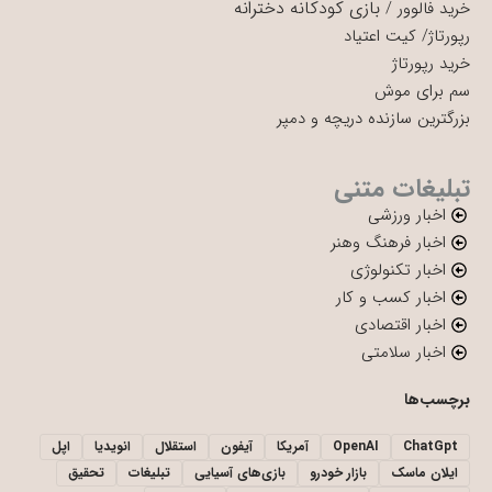
بازی کودکانه دخترانه
خرید فالوور
/
رپورتاژ
/
کیت اعتیاد
خرید رپورتاژ
سم برای موش
بزرگترین سازنده دریچه و دمپر
تبلیغات متنی
اخبار ورزشی
اخبار فرهنگ وهنر
اخبار تکنولوژی
اخبار کسب و کار
اخبار اقتصادی
اخبار سلامتی
برچسب‌ها
ChatGpt
OpenAI
آمریکا
آیفون
استقلال
انویدیا
اپل
ایلان ماسک
بازار خودرو
بازی‌های آسیایی
تبلیغات
تحقیق