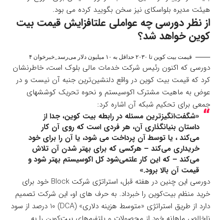
هیئت مدیره بلواسکای نیز سخن بگویید کرده می بود.
از نظر دورسی چه عواملی علتافزایش قیمت بیت
کوین خواهد شد؟
قیمت بیت کوین تا ۲۰۳۰ حداقل به ۱۰ میلیون دلار می‌رسد_خبرخوان ۴
دورسی که اکنون رئیس شرکت خدمات مالی بلوک است، خاطرنشان
کرد که قیمت بیت کوین در واقع دلنشین‌ترین جنبه آن نیست و در
عوض به ماهیت مشترک اکوسیستم و نحوه تحریک کوششهای
جمعی برای تحکیم شبکه آن اشاره کرد:
«شگفت‌انگیزترین مسئله در رابطه بیت کوین، جدا از
داستان بنیانگذاری آن، هر فردی است که روی آن کار
می‌کند ، یا توسط آن پرداخت می شود، یا آن را برای خود
خریداری می‌کند – هرکسی که برای بهتر شدن آن تلاش
می‌کند – که این کار علتمی‌شود کل اکوسیستم بهتر شود و
قیمت آن بالا برود.»
دورسی این چنین در هفته قبل، استراتژی شرکت Block خود برای
خرید منظم بیت‌کوین را خبرداد. به حرف های او، این شرکت تصمیم
دارد از طریق استراتژی «متوسط هزینه دلاری» (DCA) 10 درصد از سود
ناخالص ماهانه خود از محصولات و پلتفرم‌های بیت‌کوین را به