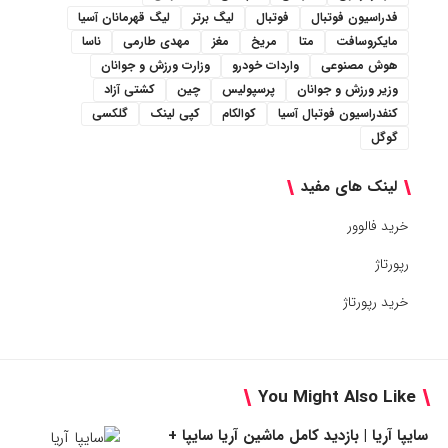
فدراسیون فوتبال
فوتبال
لیگ برتر
لیگ قهرمانان آسیا
مایکروسافت
متا
مریخ
مغز
مهدی طارمی
ناسا
هوش مصنوعی
واردات خودرو
وزارت ورزش و جوانان
وزیر ورزش و جوانان
پرسپولیس
چین
کشتی آزاد
کنفدراسیون فوتبال آسیا
کوالکام
کپی لینک
گلکسی
گوگل
لینک های مفید
خرید فالوور
رپورتاژ
خرید رپورتاژ
You Might Also Like
سایپا آریا | بازدید کامل ماشین آریا سایپا +