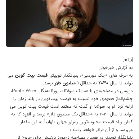
[ad_1]
به گزارش خبرخوان
به حرف های «جک دورسی»، بنیانگذار توییتر،
قیمت بیت کوین
می
تواند تا سال
۲۰۳۰
به حداقل
۱ میلیون دلار
برسد.
دورسی در مصاحبه‌ای با «مایک سولانا»،
روزنامه‌نگار Pirate Wires
،
چشم‌انداز صعودی خود نسبت به قیمت بیت‌کوین در بلند زمان را
اراعه کرد. او به سولانا او گفت که معتقد است قیمت بیت کوین می
تواند تا سال ۲۰۳۰ به «حداقل یک میلیون دلار» برسد و افزود که به
گمان زیاد قیمت محبوب‌ترین رمزارز جهان «نهایتاً به این مقدار
می‌رسد و از آن فراتر خواهد رفت.»
بنیانگذار توییتر در همین مصاحبه درمورد دلایلش برای خروج از