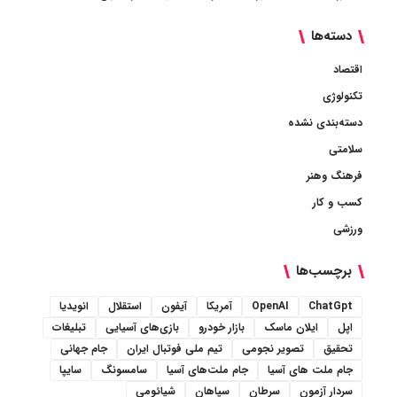
دسته‌ها
اقتصاد
تکنولوژی
دسته‌بندی نشده
سلامتی
فرهنگ وهنر
کسب و کار
ورزشی
برچسب‌ها
ChatGpt
OpenAI
آمریکا
آیفون
استقلال
انویدیا
اپل
ایلان ماسک
بازار خودرو
بازی‌های آسیایی
تبلیغات
تحقیق
تصویر نجومی
تیم ملی فوتبال ایران
جام جهانی
جام ملت های آسیا
جام ملت‌های آسیا
سامسونگ
سایپا
سردار آزمون
سرطان
سپاهان
شیائومی