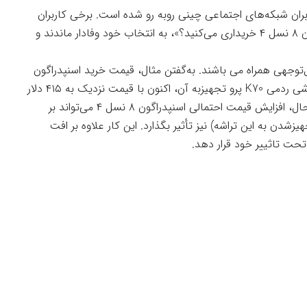
ران شبکه‌های اجتماعی چینی روبه رو شده است. برخی کاربران
در روبه رو با سوال «هم چنان یک گوشی اسنپدراگون ۸‌ نسل ۴ خریداری می‌کنید؟»، به انتخاب خود وفادار ماندند و
توجهی همراه می باشند. به‌گفتن مثال، قیمت خرید اسنپدراگون
۸ نسل ۳ امکان پذیر نزدیک به ۲۰۰ دلار باشد و گوشی ردمی K70 پرو تجهیزبه آن، اکنون با قیمت نزدیک به ۴۱۵ دلار
(نسخه ۱۲/۲۵۶ گیگابایت) فروخته می‌شود. با این حال، افزایش قیمت احتمالی اسنپدراگون ۸ نسل ۴ می‌تواند بر
ی K80 پرو (در صورت تجهیزشدن به این تراشه) نیز تأثیر بگذارد. این کار علاوه بر افت
 تحت تاثییر خود قرار دهد.