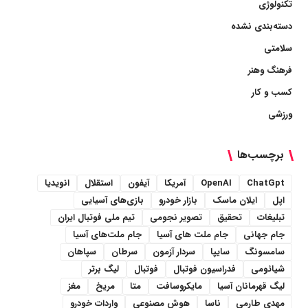
تکنولوژی
دسته‌بندی نشده
سلامتی
فرهنگ وهنر
کسب و کار
ورزشی
برچسب‌ها
ChatGpt
OpenAI
آمریکا
آیفون
استقلال
انویدیا
اپل
ایلان ماسک
بازار خودرو
بازی‌های آسیایی
تبلیغات
تحقیق
تصویر نجومی
تیم ملی فوتبال ایران
جام جهانی
جام ملت های آسیا
جام ملت‌های آسیا
سامسونگ
سایپا
سردار آزمون
سرطان
سپاهان
شیائومی
فدراسیون فوتبال
فوتبال
لیگ برتر
لیگ قهرمانان آسیا
مایکروسافت
متا
مریخ
مغز
مهدی طارمی
ناسا
هوش مصنوعی
واردات خودرو