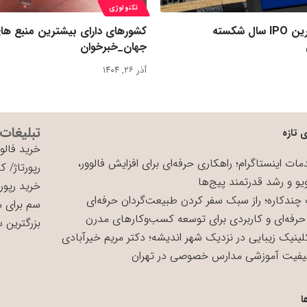
تکنولوژی
رکورد بزرگ‌ترین IPO سال شکسته
کشورهای دارای بیشترین منبع ها
جهان_خبرخوان
آذر ۲۶, ۱۴۰۴
تبلیغات
 تازه
خرید فالوو
ات اینستاگرام؛ راهکاری حرفه‌ای برای افزایش فالوور،
رپورتاژ
/
کی
یو و رشد قدرتمند پیج‌ها
خرید رپورت
چندکاره؛ راز سبک سفر کردن طبیعت‌گردان حرفه‌ای
سم برای 
حرفه‌ای و کاربردی برای توسعه کسب‌وکارهای مدرن
بزرگترین 
لینیک زیبایی در نزدیک شهر اندیشه؛ دکتر مریم خیرآبادی
یفیت آموزشی مدارس خصوصی در تهران
ا