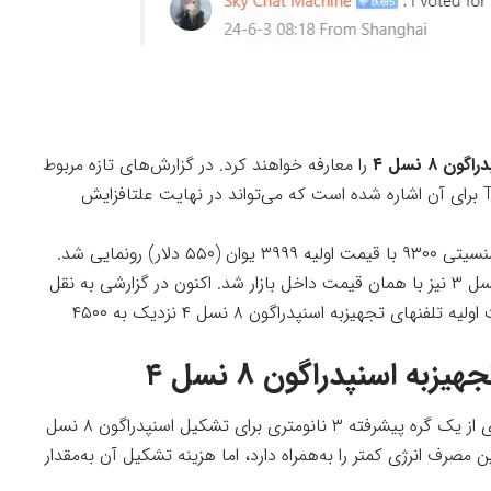
اگون ۸ نسل ۴
را معارفه خواهند کرد. در گزارش‌های تازه مربوط
به این تراشه به افزایش قابل‌دقت هزینه ویفر TSMC برای آن اشاره شده است که می‌تواند در نهایت علتافزایش
در اکتبر ۲۰۲۳، گوشی ویوو X100 تجهیزبه چیپ دایمنسیتی ۹۳۰۰ با قیمت اولیه ۳۹۹۹ یوان (۵۵۰ دلار) رونمایی شد.
در گزارشی
به نقل
از منبع های زنجیره تامین حرف های شده که قیمت اولیه تلفنهای تجهیزبه اسنپدراگون‌ ۸ نسل ۴ نزدیک به ۴۵۰۰
ه اسنپدراگون ۸ نسل ۴
به‌نظر می‌رسد علت این افزایش قیمت، منفعت گیری از یک گره پیشرفته ۳ نانومتری برای تشکیل اسنپدراگون ۸ نسل
ن مصرف انرژی کمتر را به‌همراه دارد، اما هزینه تشکیل آن به‌مقدار