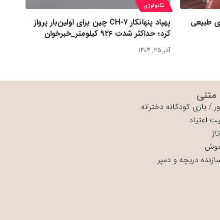
تکنولوژی
ی طبیعی
پهپاد پنهانکار CH-۷ چین برای اولین‌بار پرواز
کرد؛ حداکثر شدت ۹۲۶ کیلومتر_خبرخوان
آذر ۲۵, ۱۴۰۴
 متنی
ر
/
بازی کودکانه دخترانه
ت اعتیاد
اژ
موش
سازنده دریچه و دمپر