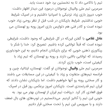
تیم را ناکامی داد تا به نخستین برد خود دست یابد.
سرمربی تیم ملی والیبال نوجوانان درمورد این دیدار اظهار داشت:
خوب دیروز بازی زیاد نزدیکی با اسپانیا داشتیم و در اسپک شرایط
خوبی نداشتیم. شرایط بازیکنان در شب قبل از نظر روحی زیاد خوب
نبوده است و کادر فنی هم دلواپس بازی امروز روبه رو لهستان می
بود.
عادل غلامی
با گفتن این‌که در کل شرایطی که وجود داشت، شرایطی
نبوده است که قبلاً توانایی کرده باشیم. تصریح کرد: خدا را شکر با
ریکاوری ذهنی خوبی که برای بازیکنان انجام دادیم، به این خودباوری
رسیدند که توانایی بالایی دارند و روبه رو لهستان که تیم زیاد با
کیفیتی است، خوب بازی کردند.
سرمربی تیم ملی
والیبال
نوجوانان او گفت: لهستان، ایتالیا، چین و
فرانسه تیم‌های متفاوت و زیاد با کیفیتی در این مسابقات می باشند
و کار سختی روبه رو آنها خواهیم داشت. اما بازیکنان نشان دادند که
ایران تیم قدرتمندی است. بازیکنان امروز برعکس روز قبل در اسپک
فوق العادی کار کرد. دریافت تیم ایران از لهستان بهتر می بود. به
خوبی این تیم را آنالیز کردیم. می‌دانستیم در توپ‌های های بال ضعف
دارند و با سرویس این تیم را تحت سختی قرار دادیم.