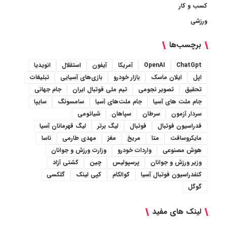
کسب و کار
ورزشی
برچسب‌ها
ChatGpt
OpenAI
آمریکا
آیفون
استقلال
انویدیا
اپل
ایلان ماسک
بازار خودرو
بازی‌های آسیایی
تبلیغات
تحقیق
تصویر نجومی
تیم ملی فوتبال ایران
جام جهانی
جام ملت های آسیا
جام ملت‌های آسیا
سامسونگ
سایپا
سردار آزمون
سرطان
سپاهان
شیائومی
فدراسیون فوتبال
فوتبال
لیگ برتر
لیگ قهرمانان آسیا
مایکروسافت
متا
مریخ
مغز
مهدی طارمی
ناسا
هوش مصنوعی
واردات خودرو
وزارت ورزش و جوانان
وزیر ورزش و جوانان
پرسپولیس
چین
کشتی آزاد
کنفدراسیون فوتبال آسیا
کوالکام
کپی لینک
گلکسی
گوگل
لینک های مفید