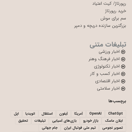
رپورتاژ
/
کیت اعتیاد
خرید رپورتاژ
سم برای موش
بزرگترین سازنده دریچه و دمپر
تبلیغات متنی
اخبار ورزشی
اخبار فرهنگ وهنر
اخبار تکنولوژی
اخبار کسب و کار
اخبار اقتصادی
اخبار سلامتی
برچسب‌ها
ChatGpt
OpenAI
آمریکا
آیفون
استقلال
انویدیا
اپل
ایلان ماسک
بازار خودرو
بازی‌های آسیایی
تبلیغات
تحقیق
تصویر نجومی
تیم ملی فوتبال ایران
جام جهانی