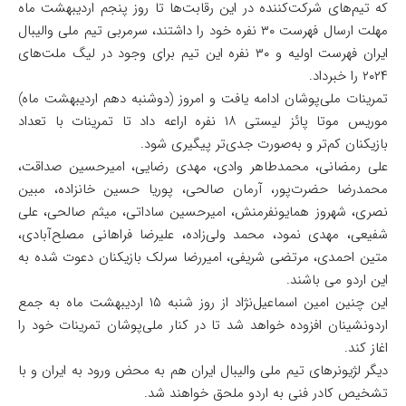
که تیم‌های شرکت‌کننده در این رقابت‌ها تا روز پنجم اردیبهشت ماه
مهلت ارسال فهرست ۳۰ نفره خود را داشتند، سرمربی تیم ملی والیبال
ایران فهرست اولیه و ۳۰ نفره این تیم برای وجود در لیگ ملت‌های
۲۰۲۴ را خبرداد.
تمرینات ملی‌پوشان ادامه یافت و امروز (دوشنبه دهم اردیبهشت ماه)
موریس موتا پائز لیستی ۱۸ نفره اراعه داد تا تمرینات با تعداد
بازیکنان کم‌تر و به‌صورت جدی‌تر پیگیری شود.
علی رمضانی، محمدطاهر وادی، مهدی رضایی، امیرحسین صداقت،
محمدرضا حضرت‌پور، آرمان صالحی، پوریا حسین خانزاده، مبین
نصری، شهروز همایونفرمنش، امیرحسین ساداتی، میثم صالحی، علی
شفیعی، مهدی نمود، محمد ولی‌زاده، علیرضا فراهانی مصلح‌آبادی،
متین احمدی، مرتضی شریفی، امیررضا سرلک بازیکنان دعوت شده به
این اردو می باشند.
این چنین امین اسماعیل‌نژاد از روز شنبه ۱۵ اردیبهشت ماه به جمع
اردونشینان افزوده خواهد شد تا در کنار ملی‌پوشان تمرینات خود را
اغاز کند.
دیگر لژیونرهای تیم ملی والیبال ایران هم به محض ورود به ایران و با
تشخیص کادر فنی به اردو ملحق خواهند شد.