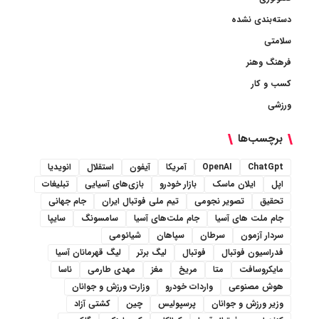
دسته‌بندی نشده
سلامتی
فرهنگ وهنر
کسب و کار
ورزشی
برچسب‌ها
ChatGpt
OpenAI
آمریکا
آیفون
استقلال
انویدیا
اپل
ایلان ماسک
بازار خودرو
بازی‌های آسیایی
تبلیغات
تحقیق
تصویر نجومی
تیم ملی فوتبال ایران
جام جهانی
جام ملت های آسیا
جام ملت‌های آسیا
سامسونگ
سایپا
سردار آزمون
سرطان
سپاهان
شیائومی
فدراسیون فوتبال
فوتبال
لیگ برتر
لیگ قهرمانان آسیا
مایکروسافت
متا
مریخ
مغز
مهدی طارمی
ناسا
هوش مصنوعی
واردات خودرو
وزارت ورزش و جوانان
وزیر ورزش و جوانان
پرسپولیس
چین
کشتی آزاد