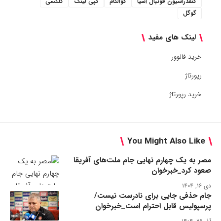
کنفدراسیون فوتبال آسیا
کوالکام
کپی لینک
گلکسی
گوگل
لینک های مفید
خرید فالوور
رپورتاژ
خرید رپورتاژ
You Might Also Like
مصر به یک چهارم نهایی جام ملت‌های آفریقا
صعود کرد_خبرخوان
دی ۱۶, ۱۴۰۴
جام حذفی جایی برای نادرست نیست/
پرسپولیس قابل احترام است_خبرخوان