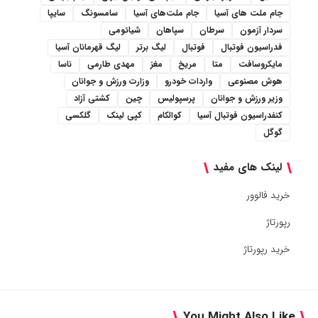
جام ملت های آسیا
جام ملت‌های آسیا
سامسونگ
سایپا
سردار آزمون
سرطان
سپاهان
شیائومی
فدراسیون فوتبال
فوتبال
لیگ برتر
لیگ قهرمانان آسیا
مایکروسافت
متا
مریخ
مغز
مهدی طارمی
ناسا
هوش مصنوعی
واردات خودرو
وزارت ورزش و جوانان
وزیر ورزش و جوانان
پرسپولیس
چین
کشتی آزاد
کنفدراسیون فوتبال آسیا
کوالکام
کپی لینک
گلکسی
گوگل
لینک های مفید
خرید فالوور
رپورتاژ
خرید رپورتاژ
You Might Also Like