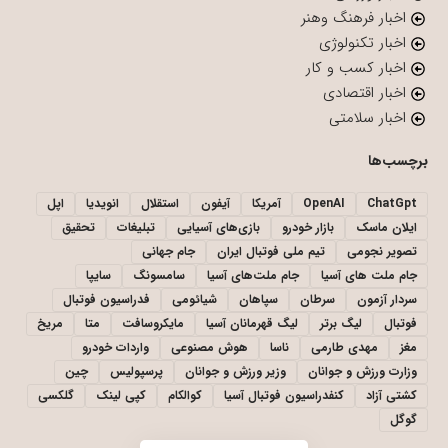
اخبار فرهنگ وهنر
اخبار تکنولوژی
اخبار کسب و کار
اخبار اقتصادی
اخبار سلامتی
برچسب‌ها
ChatGpt
OpenAI
آمریکا
آیفون
استقلال
انویدیا
اپل
ایلان ماسک
بازار خودرو
بازی‌های آسیایی
تبلیغات
تحقیق
تصویر نجومی
تیم ملی فوتبال ایران
جام جهانی
جام ملت های آسیا
جام ملت‌های آسیا
سامسونگ
سایپا
سردار آزمون
سرطان
سپاهان
شیائومی
فدراسیون فوتبال
فوتبال
لیگ برتر
لیگ قهرمانان آسیا
مایکروسافت
متا
مریخ
مغز
مهدی طارمی
ناسا
هوش مصنوعی
واردات خودرو
وزارت ورزش و جوانان
وزیر ورزش و جوانان
پرسپولیس
چین
کشتی آزاد
کنفدراسیون فوتبال آسیا
کوالکام
کپی لینک
گلکسی
گوگل