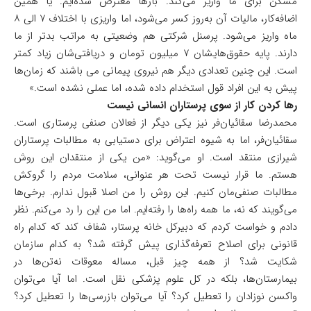
مسکن برای ما واریز می‌کند. بار‌ها معترض شده‌ایم. یا همین
اضافه‌کار، مالیات آن به‌روز کسر می‌شود، اما واریزی با اختلاف ۷ الی ۸
ماه واریز می‌شود. پرسنل شرکتی هم وضعیتی به مراتب بدتر از ما
دارند. پایه حقوق‌هایشان ۷ میلیون تومان و دریافتی‌شان زیاد کمتر
است. این چنین تعدادی دیگر هم نیروی پیمانی می باشند که زمان‌ها
پیش به این افراد قول استخدام داده شده، اما عملی نشده است.»
رها کردن کار از سوی پرستاران انسانی نیست
محمدرضا سقائیان‌فر نیز یکی دیگر از فعالان صنفی پرستاری است.
سقائیان‌فر، اما به شیوه اعتراض برای دستیابی به مطالبات پرستاران
شیرازی منتقد است. او می‌گوید: «من یکی از منتقدان این روش
هستم. ما قرار نیست تحت هر عنوانی، سلامت مردم را گروکش
مطالبات صنفی‌مان کنیم. این روش را من اصلا قبول ندارم. برخی‌ها
می‌گویند که نه، ما همه راه‌ها را رفته‌ایم. اما من این را رد می‌کنم. نظر
دادم و خواست کردم که دبیرکل خانه پرستار، شفاف کند که کدام راه
قانونی برای اصلاح تعرفه‌گذاری پیش گرفته شد؟ به کدام سازمان
شکایت شد؟ از همه چیز قبل، مساله معوقات نه‌تن‌ها در
بیمارستان‌ها، بلکه در کل علوم پزشکی نقل است. اما آیا می‌توان
واکسن نوزادان را تعطیل کرد؟ آیا می‌توان بازرسی‌ها را تعطیل کرد؟