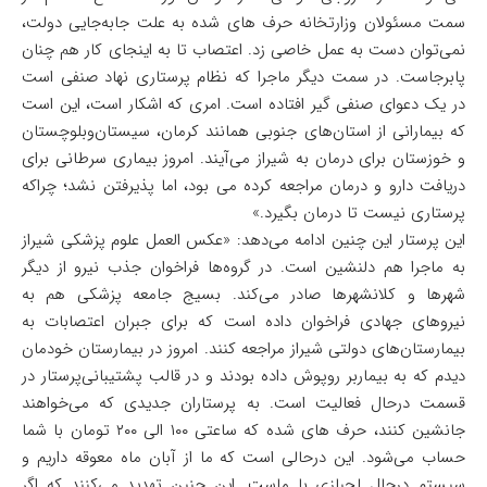
سمت مسئولان وزارتخانه حرف های شده به علت جابه‌جایی دولت،
نمی‌توان دست به عمل خاصی زد. اعتصاب تا به اینجای کار هم چنان
پابرجاست. در سمت دیگر ماجرا که نظام پرستاری نهاد صنفی است
در یک دعوای صنفی گیر افتاده است. امری که اشکار است، این است
که بیمارانی از استان‌های جنوبی همانند کرمان، سیستان‌و‌بلوچستان
و خوزستان برای درمان به شیراز می‌آیند. امروز بیماری سرطانی برای
دریافت دارو و درمان مراجعه کرده می بود، اما پذیرفتن نشد؛ چراکه
پرستاری نیست تا درمان بگیرد.»
این پرستار این چنین ادامه می‌دهد: «عکس العمل علوم پزشکی شیراز
به ماجرا هم دلنشین است. در گروه‌ها فراخوان جذب نیرو از دیگر
شهر‌ها و کلانشهر‌ها صادر می‌کند. بسیج جامعه پزشکی هم به
نیرو‌های جهادی فراخوان داده است که برای جبران اعتصابات به
بیمارستان‌های دولتی شیراز مراجعه کنند. امروز در بیمارستان خودمان
دیدم که به بیماربر روپوش داده بودند و در قالب پشتیبانی‌پرستار در
قسمت درحال فعالیت است. به پرستاران جدیدی که می‌خواهند
جانشین کنند، حرف های شده که ساعتی ۱۰۰ الی ۲۰۰ تومان با شما
حساب می‌شود. این درحالی است که ما از آبان ماه معوقه داریم و
سیستم درحال لجبازی با ماست. این چنین تهدید می‌کنند که اگر