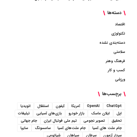
دسته‌ها
اقتصاد
تکنولوژی
دسته‌بندی نشده
سلامتی
فرهنگ وهنر
کسب و کار
ورزشی
برچسب‌ها
ChatGpt
OpenAI
آمریکا
آیفون
استقلال
انویدیا
اپل
ایلان ماسک
بازار خودرو
بازی‌های آسیایی
تبلیغات
تحقیق
تصویر نجومی
تیم ملی فوتبال ایران
جام جهانی
جام ملت های آسیا
جام ملت‌های آسیا
سامسونگ
سایپا
سردار آزمون
سرطان
سپاهان
شیائومی