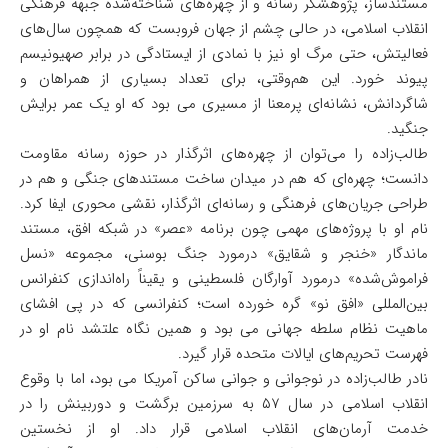
مستندساز، پژوهشگر رسانه و از چهره‌های شناخته‌شده جبهه فرهنگی
انقلاب اسلامی، در حالی چشم از جهان فروبست که همچون سال‌های
فعالیتش، حتی مرگ او نیز با نمادی از ایستادگی در برابر صهیونیسم
پیوند خورد. این هم‌وقتی، برای تعداد بسیاری از همراهان و
شاگردانش، نشانه‌ای پرمعنا از مسیری می بود که او یک عمر برایش
جنگید.
طالب‌زاده را می‌توان از چهره‌های اثرگذار در حوزه رسانه مقاومت
دانست؛ چهره‌ای که هم در میدان ساخت مستندهای جنگی و هم در
طراحی جریان‌های فرهنگی و رسانه‌ای اثرگذار، نقشی محوری ایفا کرد.
نام او با پروژه‌های مهمی چون برنامه «عصر» در شبکه افق، مستند
ماندگار «خنجر و شقایق» درمورد جنگ بوسنی، مجموعه «نسل
فراموش‌شده» درمورد آوارگان فلسطینی و یقیناً راه‌اندازی کنفرانس
بین‌المللی «افق نو» گره خورده است؛ کنفرانسی که در پی افشای
ماهیت نظام سلطه جهانی می بود و همین نگاه علتشد نام او در
فهرست تحریم‌های ایالات متحده قرار گیرد.
نادر طالب‌زاده در نوجوانی و جوانی ساکن آمریکا می بود، اما با وقوع
انقلاب اسلامی در سال ۵۷ به سرزمین برگشت و دوربینش را در
خدمت آرمان‌های انقلاب اسلامی قرار داد. او از نخستین