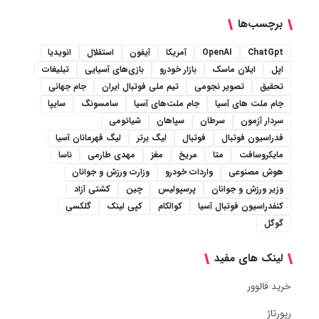
برچسب‌ها
ChatGpt
OpenAI
آمریکا
آیفون
استقلال
انویدیا
اپل
ایلان ماسک
بازار خودرو
بازی‌های آسیایی
تبلیغات
تحقیق
تصویر نجومی
تیم ملی فوتبال ایران
جام جهانی
جام ملت های آسیا
جام ملت‌های آسیا
سامسونگ
سایپا
سردار آزمون
سرطان
سپاهان
شیائومی
فدراسیون فوتبال
فوتبال
لیگ برتر
لیگ قهرمانان آسیا
مایکروسافت
متا
مریخ
مغز
مهدی طارمی
ناسا
هوش مصنوعی
واردات خودرو
وزارت ورزش و جوانان
وزیر ورزش و جوانان
پرسپولیس
چین
کشتی آزاد
کنفدراسیون فوتبال آسیا
کوالکام
کپی لینک
گلکسی
گوگل
لینک های مفید
خرید فالوور
رپورتاژ