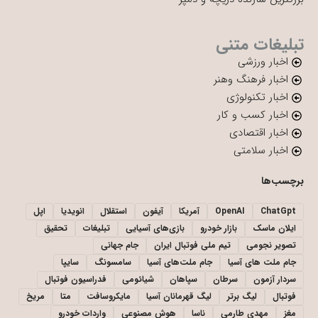
تبلیغات متنی
اخبار ورزشی
اخبار فرهنگ وهنر
اخبار تکنولوژی
اخبار کسب و کار
اخبار اقتصادی
اخبار سلامتی
برچسب‌ها
ChatGpt
OpenAI
آمریکا
آیفون
استقلال
انویدیا
اپل
ایلان ماسک
بازار خودرو
بازی‌های آسیایی
تبلیغات
تحقیق
تصویر نجومی
تیم ملی فوتبال ایران
جام جهانی
جام ملت های آسیا
جام ملت‌های آسیا
سامسونگ
سایپا
سردار آزمون
سرطان
سپاهان
شیائومی
فدراسیون فوتبال
فوتبال
لیگ برتر
لیگ قهرمانان آسیا
مایکروسافت
متا
مریخ
مغز
مهدی طارمی
ناسا
هوش مصنوعی
واردات خودرو