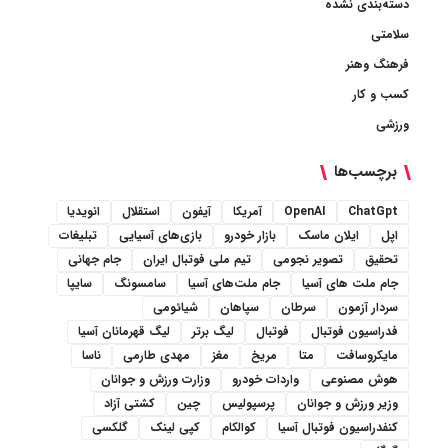
دسته‌بندی نشده
سلامتی
فرهنگ وهنر
کسب و کار
ورزشی
برچسب‌ها
ChatGpt
OpenAI
آمریکا
آیفون
استقلال
انویدیا
اپل
ایلان ماسک
بازار خودرو
بازی‌های آسیایی
تبلیغات
تحقیق
تصویر نجومی
تیم ملی فوتبال ایران
جام جهانی
جام ملت های آسیا
جام ملت‌های آسیا
سامسونگ
سایپا
سردار آزمون
سرطان
سپاهان
شیائومی
فدراسیون فوتبال
فوتبال
لیگ برتر
لیگ قهرمانان آسیا
مایکروسافت
متا
مریخ
مغز
مهدی طارمی
ناسا
هوش مصنوعی
واردات خودرو
وزارت ورزش و جوانان
وزیر ورزش و جوانان
پرسپولیس
چین
کشتی آزاد
کنفدراسیون فوتبال آسیا
کوالکام
کپی لینک
گلکسی