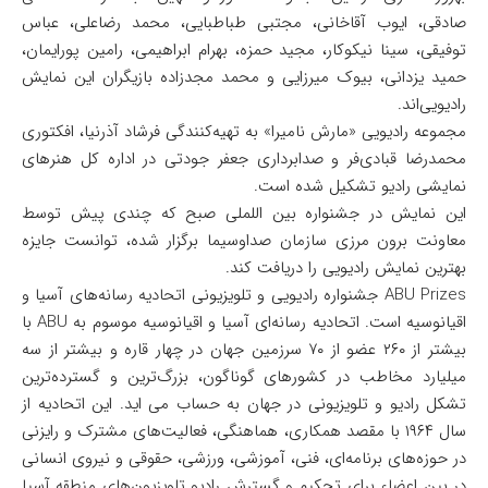
صادقی، ایوب آقاخانی، مجتبی طباطبایی، محمد رضاعلی، عباس
توفیقی، سینا نیکوکار، مجید حمزه، بهرام ابراهیمی، رامین پورایمان،
حمید یزدانی، بیوک میرزایی و محمد مجدزاده بازیگران این نمایش
رادیویی‌اند.
مجموعه رادیویی «مارش نامیرا» به تهیه‌کنندگی فرشاد آذرنیا، افکتوری
محمدرضا قبادی‌فر و صدابرداری جعفر جودتی در اداره کل هنرهای
نمایشی رادیو تشکیل شده است.
این نمایش در جشنواره بین اللملی صبح که چندی پیش توسط
معاونت برون مرزی سازمان صداوسیما برگزار شده، توانست جایزه
بهترین نمایش رادیویی را دریافت کند.
ABU Prizes جشنواره رادیویی و تلویزیونی اتحادیه رسانه‌های آسیا و
اقیانوسیه است. اتحادیه رسانه‌ای آسیا و اقیانوسیه موسوم به ABU با
بیشتر از ۲۶۰ عضو از ۷۰ سرزمین جهان در چهار قاره و بیشتر از سه
میلیارد مخاطب در کشورهای گوناگون، بزرگ‌ترین و گسترده‌ترین
تشکل رادیو و تلویزیونی در جهان به حساب می اید. این اتحادیه از
سال ۱۹۶۴ با مقصد همکاری، هماهنگی، فعالیت‌های مشترک و رایزنی
در حوزه‌های برنامه‌ای، فنی، آموزشی، ورزشی، حقوقی و نیروی انسانی
در بین اعضاء برای تحکیم و گسترش رادیو تلویزیون‌های منطقه آسیا