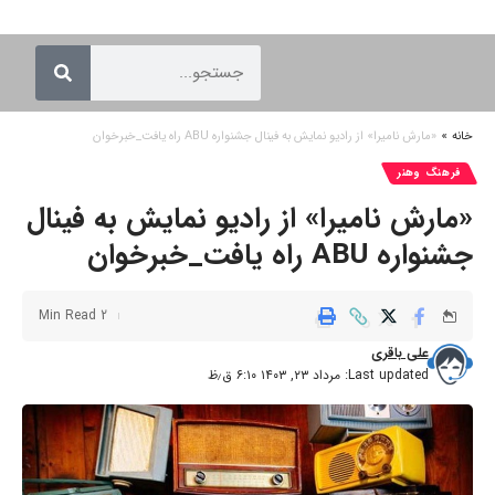
خانه
»
«مارش نامیرا» از رادیو نمایش به فینال جشنواره ABU راه یافت_خبرخوان
فرهنگ وهنر
«مارش نامیرا» از رادیو نمایش به فینال
جشنواره ABU راه یافت_خبرخوان
2 Min Read
علی باقری
Last updated: مرداد ۲۳, ۱۴۰۳ ۶:۱۰ ق٫ظ