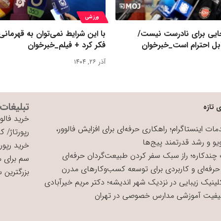
ورزشی
یی برای نادرست نیست/
با این شرایط نمی‌توان به قهرمانی
بل احترام است_خبرخوان
فکر کرد + فیلم_خبرخوان
آذر ۲۶, ۱۴۰۴
تبلیغات
 تازه
خرید فالوو
ات اینستاگرام؛ راهکاری حرفه‌ای برای افزایش فالوور،
رپورتاژ
/
کی
یو و رشد قدرتمند پیج‌ها
خرید رپورت
چندکاره؛ راز سبک سفر کردن طبیعت‌گردان حرفه‌ای
سم برای 
حرفه‌ای و کاربردی برای توسعه کسب‌وکارهای مدرن
بزرگترین 
لینیک زیبایی در نزدیک شهر اندیشه؛ دکتر مریم خیرآبادی
یفیت آموزشی مدارس خصوصی در تهران