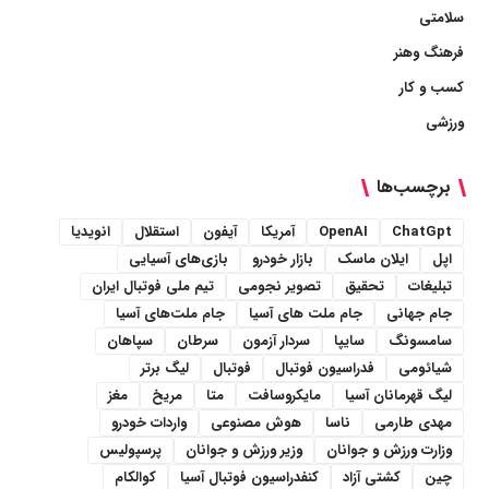
سلامتی
فرهنگ وهنر
کسب و کار
ورزشی
برچسب‌ها
ChatGpt
OpenAI
آمریکا
آیفون
استقلال
انویدیا
اپل
ایلان ماسک
بازار خودرو
بازی‌های آسیایی
تبلیغات
تحقیق
تصویر نجومی
تیم ملی فوتبال ایران
جام جهانی
جام ملت های آسیا
جام ملت‌های آسیا
سامسونگ
سایپا
سردار آزمون
سرطان
سپاهان
شیائومی
فدراسیون فوتبال
فوتبال
لیگ برتر
لیگ قهرمانان آسیا
مایکروسافت
متا
مریخ
مغز
مهدی طارمی
ناسا
هوش مصنوعی
واردات خودرو
وزارت ورزش و جوانان
وزیر ورزش و جوانان
پرسپولیس
چین
کشتی آزاد
کنفدراسیون فوتبال آسیا
کوالکام