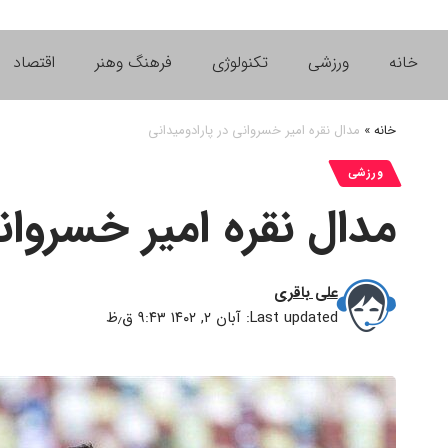
خانه
ورزشی
تکنولوژی
فرهنگ وهنر
اقتصاد
خانه
»
مدال نقره امیر خسروانی در پارادومیدانی
ورزشی
مدال نقره امیر خسروانی
علی باقری
Last updated: آبان ۲, ۱۴۰۲ ۹:۴۳ ق٫ظ